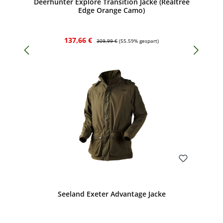
Deerhunter Explore Transition Jacke (Realtree
Edge Orange Camo)
Verkaufspreis:
Regulärer Preis:
137,66 €
309,99 €
(55.59% gespart)
Bewerten
Seeland Exeter Advantage Jacke