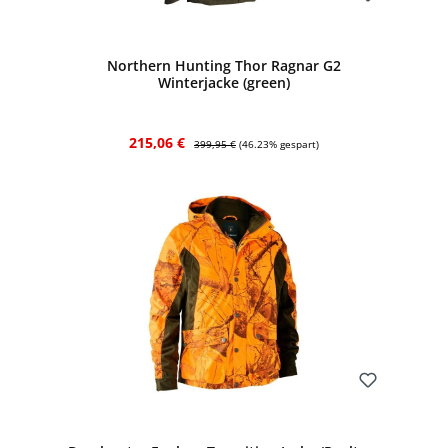
Bewerten
Northern Hunting Thor Ragnar G2
Winterjacke (green)
Verkaufspreis:
Regulärer Preis:
215,06 €
399,95 €
(46.23% gespart)
Bewerten