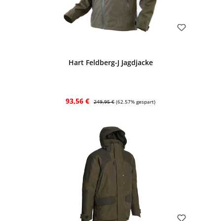
Bewerten
Hart Feldberg-J Jagdjacke
Verkaufspreis:
Regulärer Preis:
93,56 €
249,95 €
(62.57% gespart)