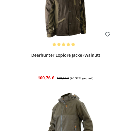
Bewerten
Durchschnittliche Bewertung von 5 von 5 Sternen
Deerhunter Explore Jacke (Walnut)
Verkaufspreis:
Regulärer Preis:
100,76 €
189,99 €
(46.97% gespart)