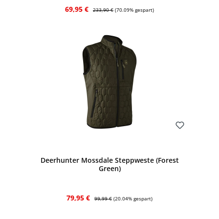
Verkaufspreis:
Regulärer Preis:
69,95 €
233,90 €
(70.09% gespart)
Bewerten
Deerhunter Mossdale Steppweste (Forest
Green)
Verkaufspreis:
Regulärer Preis:
79,95 €
99,99 €
(20.04% gespart)