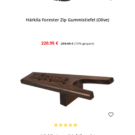
Bewerten
Härkila Forester Zip Gummistiefel (Olive)
Verkaufspreis:
Regulärer Preis:
220,95 €
259,95 €
(15% gespart)
Bewerten
Durchschnittliche Bewertung von 5 von 5 Sternen