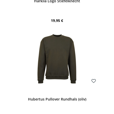
Härkila Logo Stiefelknecht
Regulärer Preis:
19,95 €
Bewerten
Hubertus Pullover Rundhals (oliv)