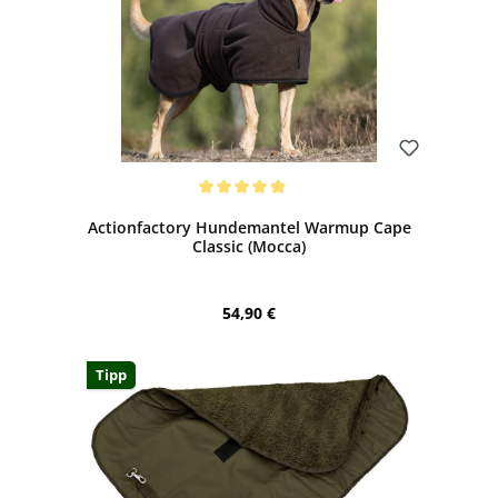
Bewerten
Durchschnittliche Bewertung von 5 von 5 Sternen
Actionfactory Hundemantel Warmup Cape
Classic (Mocca)
Regulärer Preis:
54,90 €
Tipp