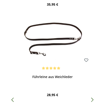
Regulärer Preis:
35,95 €
Bewerten
Durchschnittliche Bewertung von 5 von 5 Sternen
Führleine aus Weichleder
Regulärer Preis:
28,95 €