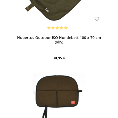
Bewerten
Durchschnittliche Bewertung von 4.9 von 5 Sternen
Hubertus Outdoor ISO Hundebett 100 x 70 cm
(oliv)
Regulärer Preis:
30,95 €