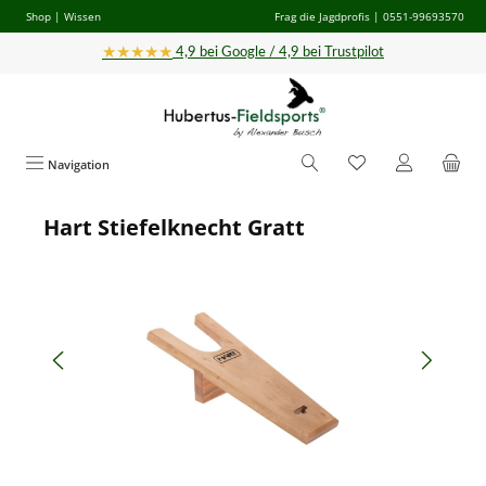
Shop
|
Wissen
Frag die Jagdprofis
| 0551-99693570
Zum Hauptinhalt springen
★★★★★
4,9 bei Google / 4,9 bei Trustpilot
Navigation
Hart Stiefelknecht Gratt
Bildergalerie überspringen