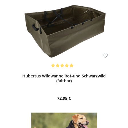
Bewerten
Durchschnittliche Bewertung von 5 von 5 Sternen
Hubertus Wildwanne Rot-und Schwarzwild
(faltbar)
Regulärer Preis:
72,95 €