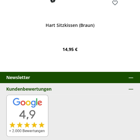
Bewerten
Hart Sitzkissen (Braun)
Regulärer Preis:
14,95 €
Newsletter
Kundenbewertungen