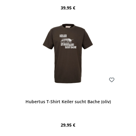
Regulärer Preis:
39,95 €
Bewerten
Hubertus T-Shirt Keiler sucht Bache (oliv)
Regulärer Preis:
29,95 €