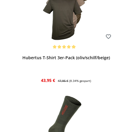
Bewerten
Durchschnittliche Bewertung von 5 von 5 Sternen
Hubertus T-Shirt 3er-Pack (oliv/schilf/beige)
Verkaufspreis:
Regulärer Preis:
43,95 €
47,95 €
(8.34% gespart)