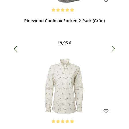
Bewerten
Durchschnittliche Bewertung von 5 von 5 Sternen
Pinewood Coolmax Socken 2-Pack (Grün)
Regulärer Preis:
19,95 €
Bewerten
Durchschnittliche Bewertung von 5 von 5 Sternen