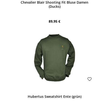
Chevalier Blair Shooting Fit Bluse Damen
(Ducks)
Regulärer Preis:
89,95 €
Bewerten
Hubertus Sweatshirt Ente (grün)