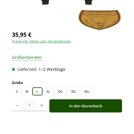
35,95 €
Preise inkl. MwSt. zzgl. Versandkosten
Größenberater
Lieferzeit: 1–2 Werktage
auswählen
Größe
S
M
L
XL
XXL
3XL
4XL
Produkt Anzahl: Gib den gewünschten Wert ein oder benutze die Schaltfläche
In den Warenkorb