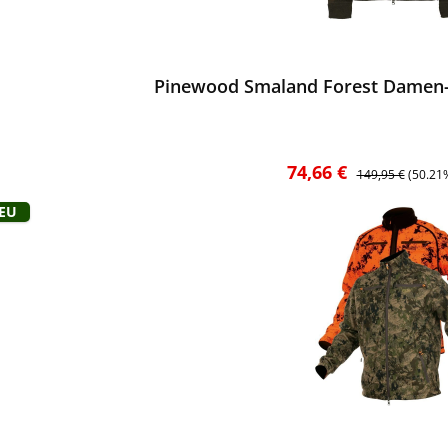
ewerten
Pinewood Smaland Forest Damen-F
Verkaufspreis:
Regulärer Preis:
74,66 €
149,95 €
(50.21
Neu
ewerten