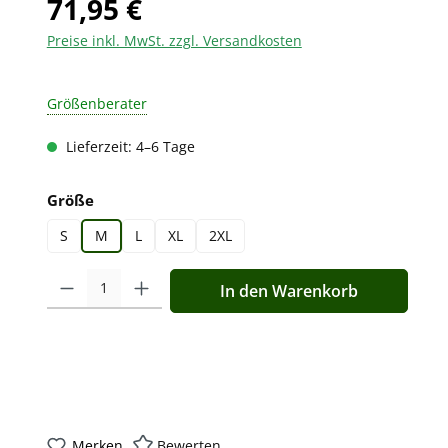
71,95 €
Preise inkl. MwSt. zzgl. Versandkosten
Größenberater
Lieferzeit: 4–6 Tage
auswählen
Größe
S
M
L
XL
2XL
Produkt Anzahl: Gib den gewünschten Wert ein oder benutz
In den Warenkorb
Merken
Bewerten