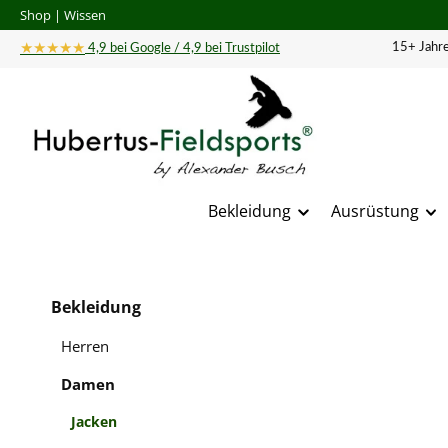
Shop
|
Wissen
 Hauptinhalt springen
Zur Suche springen
Zur Hauptnavigation springen
★★★★★
15+ Jahre
4,9 bei Google / 4,9 bei Trustpilot
Bekleidung
Ausrüstung
Bildergal
Bekleidung
Herren
Damen
Jacken