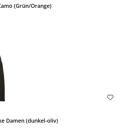
Camo (Grün/Orange)
Preis:
ke Damen (dunkel-oliv)