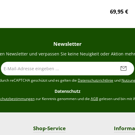
Regulärer 
69,95 €
Newsletter
en Newsletter und verpassen Sie keine Neuigkeit oder Aktion mehr
E-
Mail-
Adresse
t durch reCAPTCHA geschützt und es gelten die
Datenschutzrichtlinie
und
Nutzun
*
Datenschutz
schutzbestimmungen
zur Kenntnis genommen und die
AGB
gelesen und bin mit i
Shop-Service
Informa