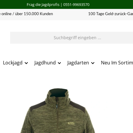
Frag die Jagdprofis
| 0551-99693570
 online / über 150.000 Kunden
100 Tage Geld-zurück-Gar
Lockjagd
Jagdhund
Jagdarten
Neu Im Sorti
erie überspringen