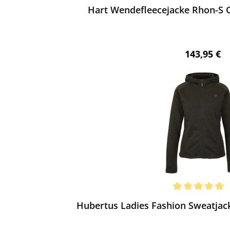
Hart Wendefleecejacke Rhon-S 
Regulärer 
143,95 €
ewerten
chnittliche Bewertung von 5 von 5 Sternen
Hubertus Ladies Fashion Sweatjac