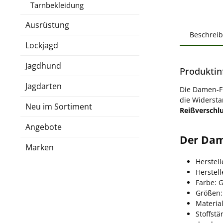
Tarnbekleidung
Ausrüstung
Beschrei
Lockjagd
Jagdhund
Produktin
Jagdarten
Die Damen-Fl
die Widersta
Neu im Sortiment
Reißverschl
Angebote
Der Dam
Marken
Herstell
Herstel
Farbe: 
Größen:
Material
Stoffstä