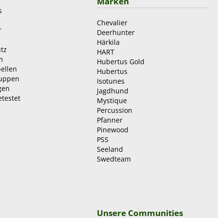
Marken
s
Chevalier
r
Deerhunter
Härkila
tz
HART
m
Hubertus Gold
ellen
Hubertus
ruppen
Isotunes
gen
Jagdhund
etestet
Mystique
Percussion
Pfanner
Pinewood
PSS
Seeland
Swedteam
Unsere Communities