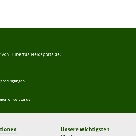
Preis:
 von Hubertus-Fieldsports.de.
gsbedingungen
.
hnen einverstanden.
tionen
Unsere wichtigsten