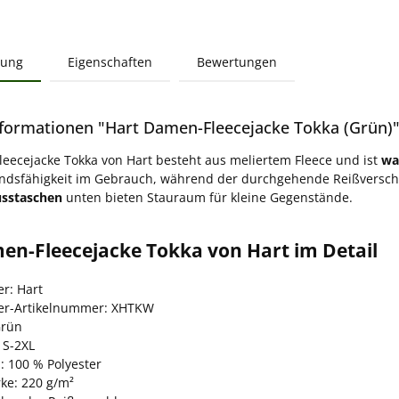
bung
Eigenschaften
Bewertungen
formationen "Hart Damen-Fleecejacke Tokka (Grün)
eecejacke Tokka von Hart besteht aus meliertem Fleece und ist
wa
ndsfähigkeit im Gebrauch, während der durchgehende Reißverschl
usstaschen
unten bieten Stauraum für kleine Gegenstände.
en-Fleecejacke Tokka von Hart im Detail
er: Hart
ler-Artikelnummer: XHTKW
Grün
 S-2XL
: 100 % Polyester
rke: 220 g/m²