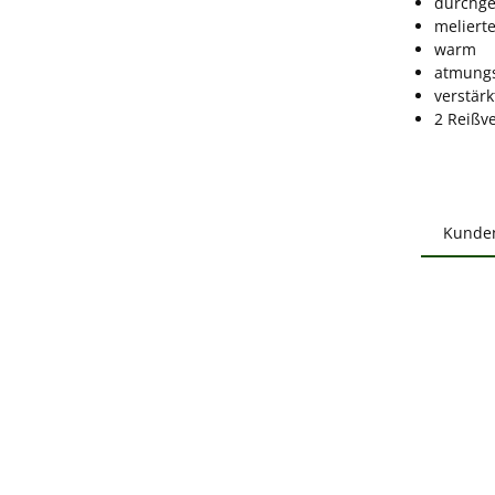
durchge
melierte
warm
atmungs
verstärk
2 Reißv
Kunde
Produ