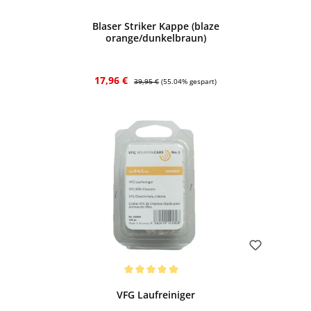
Blaser Striker Kappe (blaze
orange/dunkelbraun)
Verkaufspreis:
Regulärer Preis:
17,96 €
39,95 €
(55.04% gespart)
Bewerten
Durchschnittliche Bewertung von 5 von 5 Sternen
VFG Laufreiniger