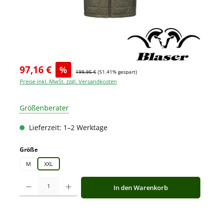
97,16 €
%
199,95 €
(51.41% gespart)
Preise inkl. MwSt. zzgl. Versandkosten
Größenberater
Lieferzeit: 1–2 Werktage
auswählen
Größe
M
XXL
Produkt Anzahl: Gib den gewünschten Wert ein oder benutze die Schaltfläche
In den Warenkorb