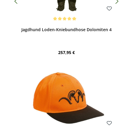
Bewerten
Durchschnittliche Bewertung von 5 von 5 Sternen
Jagdhund Loden-Kniebundhose Dolomiten 4
Regulärer Preis:
257,95 €
Bewerten