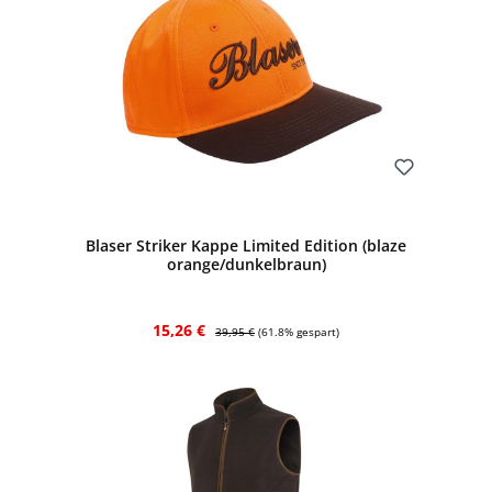
Bewerten
Blaser Striker Kappe Limited Edition (blaze
orange/dunkelbraun)
Verkaufspreis:
Regulärer Preis:
15,26 €
39,95 €
(61.8% gespart)