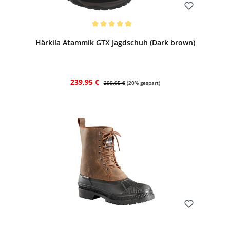
Bewerten
Durchschnittliche Bewertung von 5 von 5 Sternen
Härkila Atammik GTX Jagdschuh (Dark brown)
Verkaufspreis:
Regulärer Preis:
239,95 €
299,95 €
(20% gespart)
Bewerten