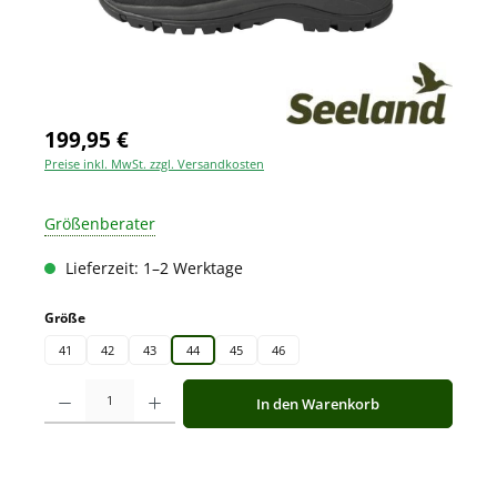
199,95 €
Preise inkl. MwSt. zzgl. Versandkosten
Größenberater
Lieferzeit: 1–2 Werktage
auswählen
Größe
41
42
43
44
45
46
Produkt Anzahl: Gib den gewünschten Wert ein oder benutze die Schaltfläche
In den Warenkorb