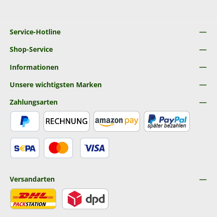
Service-Hotline
Shop-Service
Informationen
Unsere wichtigsten Marken
Zahlungsarten
PayPal
Rechnung
Amazon Pay
Später Bezahlen
SEPA Lastschrift
Kredit- oder Debitkarte
Versandarten
DHL
DPD