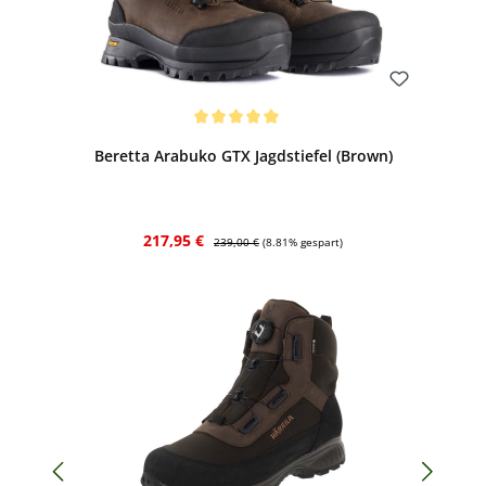
Bewerten
Durchschnittliche Bewertung von 5 von 5 Sternen
Beretta Arabuko GTX Jagdstiefel (Brown)
Verkaufspreis:
Regulärer Preis:
217,95 €
239,00 €
(8.81% gespart)