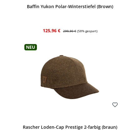
Baffin Yukon Polar-Winterstiefel (Brown)
Verkaufspreis:
Regulärer Preis:
125,96 €
299,90 €
(58% gespart)
Neu
Bewerten
Rascher Loden-Cap Prestige 2-farbig (braun)