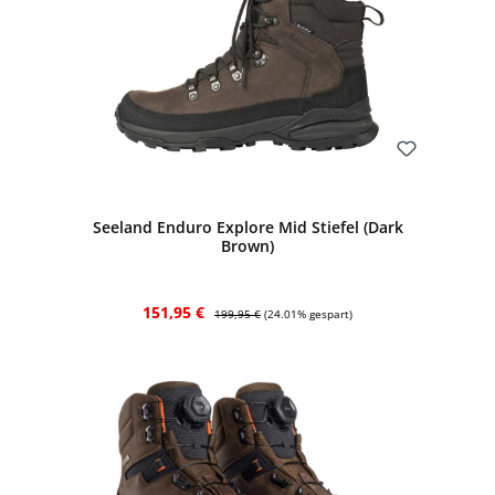
Bewerten
Seeland Enduro Explore Mid Stiefel (Dark
Brown)
Verkaufspreis:
Regulärer Preis:
151,95 €
199,95 €
(24.01% gespart)