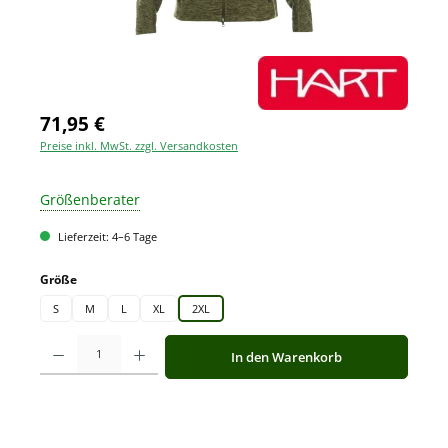
71,95 €
Preise inkl. MwSt. zzgl. Versandkosten
Größenberater
Lieferzeit: 4–6 Tage
auswählen
Größe
S
M
L
XL
2XL
Produkt Anzahl: Gib den gewünschten Wert ein oder benutze die Schaltfläche
In den Warenkorb