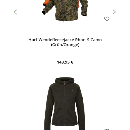
Bewerten
Hart Wendefleecejacke Rhon-S Camo
(Grün/Orange)
Regulärer Preis:
143,95 €