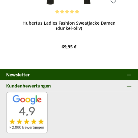
Bewerten
Durchschnittliche Bewertung von 5 von 5 Sternen
Hubertus Ladies Fashion Sweatjacke Damen
(dunkel-oliv)
Regulärer Preis:
69,95 €
Newsletter
Kundenbewertungen