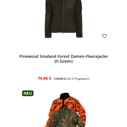
Bewerten
Pinewood Smaland Forest Damen-Fleecejacke
(H.Green)
Verkaufspreis:
Regulärer Preis:
74,66 €
149,95 €
(50.21% gespart)
Neu