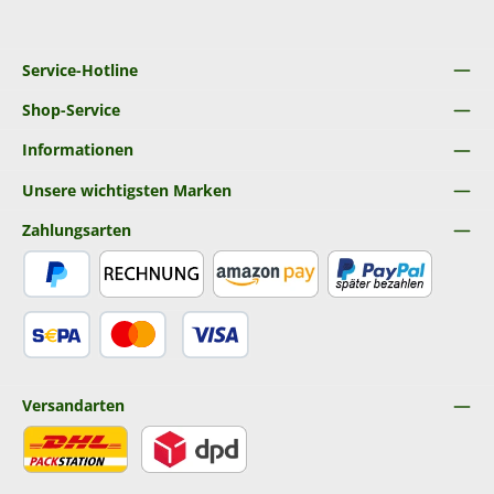
Service-Hotline
Shop-Service
Informationen
Unsere wichtigsten Marken
Zahlungsarten
PayPal
Rechnung
Amazon Pay
Später Bezahlen
SEPA Lastschrift
Kredit- oder Debitkarte
Versandarten
DHL
DPD