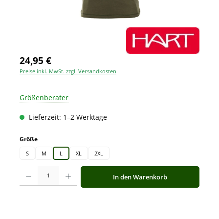
24,95 €
Preise inkl. MwSt. zzgl. Versandkosten
Größenberater
Lieferzeit: 1–2 Werktage
auswählen
Größe
S
M
L
XL
2XL
Produkt Anzahl: Gib den gewünschten Wert ein oder benutze die Schaltfläche
In den Warenkorb