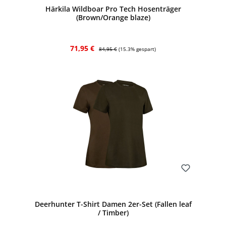
Härkila Wildboar Pro Tech Hosenträger
(Brown/Orange blaze)
Verkaufspreis:
Regulärer Preis:
71,95 €
84,95 €
(15.3% gespart)
Bewerten
Deerhunter T-Shirt Damen 2er-Set (Fallen leaf
/ Timber)