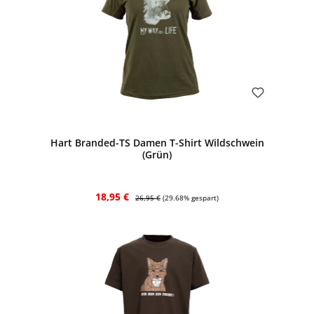
Bewerten
Hart Branded-TS Damen T-Shirt Wildschwein
(Grün)
Verkaufspreis:
Regulärer Preis:
18,95 €
26,95 €
(29.68% gespart)