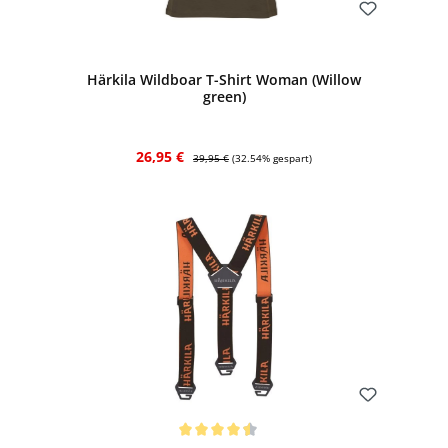
Bewerten
Härkila Wildboar T-Shirt Woman (Willow
green)
Verkaufspreis:
Regulärer Preis:
26,95 €
39,95 €
(32.54% gespart)
Bewerten
Durchschnittliche Bewertung von 4.5 von 5 Sternen