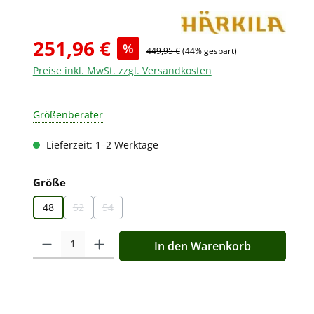
251,96 €
%
449,95 €
(44% gespart)
Preise inkl. MwSt. zzgl. Versandkosten
Größenberater
Lieferzeit: 1–2 Werktage
auswählen
Größe
48
52
54
(Diese Option ist zurzeit nicht verfügbar.)
(Diese Option ist zurzeit nicht verfügbar.)
Produkt Anzahl: Gib den gewünschten Wert ein oder benutz
In den Warenkorb