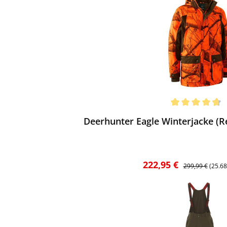
ewerten
chnittliche Bewertung von 4.67 von 5 Sternen
Deerhunter Eagle Winterjacke (R
Verkaufspreis:
Regulärer Preis
222,95 €
299,99 €
(25.6