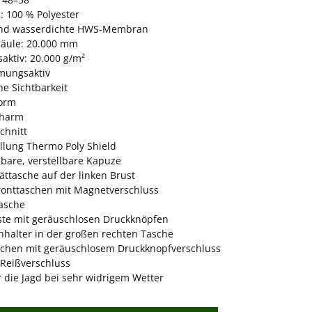
: 100 % Polyester
und wasserdichte HWS-Membran
äule: 20.000 mm
aktiv: 20.000 g/m²
tmungsaktiv
he Sichtbarkeit
orm
charm
chnitt
üllung Thermo Poly Shield
are, verstellbare Kapuze
ättasche auf der linken Brust
ronttaschen mit Magnetverschluss
asche
iste mit geräuschlosen Druckknöpfen
nhalter in der großen rechten Tasche
schen mit geräuschlosem Druckknopfverschluss
Reißverschluss
r die Jagd bei sehr widrigem Wetter