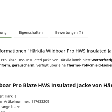
bung
Eigenschaften
Bewertungen (1)
formationen "Härkila Wildboar Pro HWS Insulated Ja
 Pro Blaze HWS Insulated Jacke von Härkila kombiniert
Wetterfesti
nform
,
geräuscharm
, verfügt über eine
Thermo-Poly-Shield-Isoli
boar Pro Blaze HWS Insulated Jacke von Här
er: Härkila
ler-Artikelnummer: 117633209
Orange blaze
 48–58