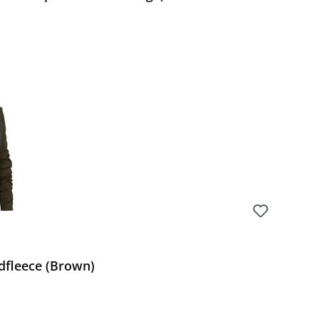
Preis:
dfleece (Brown)