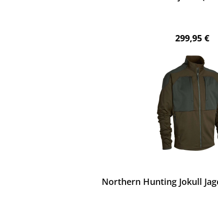
Regulärer 
299,95 €
ewerten
Northern Hunting Jokull Jag