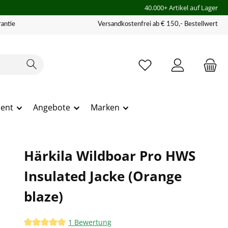
40.000+ Artikel auf Lager
antie
Versandkostenfrei ab € 150,- Bestellwert
ment
Angebote
Marken
Härkila Wildboar Pro HWS
Insulated Jacke (Orange
blaze)
1 Bewertung
Durchschnittliche Bewertung von 5 von 5 Sternen