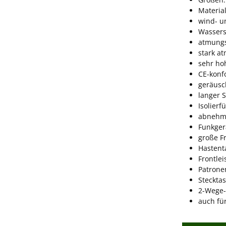
Material
wind- 
Wassers
atmungs
stark a
sehr ho
CE-konf
geräus
langer S
Isolierf
abnehmb
Funkger
große F
Hastent
Frontle
Patrone
Steckta
2-Wege-
auch fü