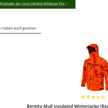
Produkte der Serie Härkila Wildboar Pro
n haben auch gesehen
ktgalerie überspringen
ewerten
chnittliche Bewertung von 5 von 5 Sternen
Beretta Mull Insulated Winterjacke (R