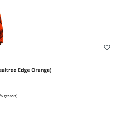
ealtree Edge Orange)
:
8% gespart)