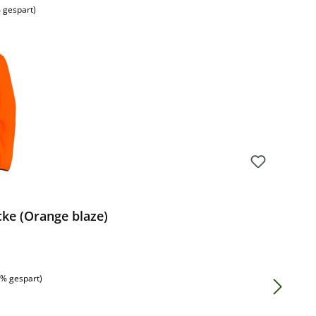
 gespart)
cke (Orange blaze)
:
1% gespart)