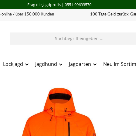
Frag die Jagdprofis
| 0551-99693570
 online / über 150.000 Kunden
100 Tage Geld-zurück-Gar
Lockjagd
Jagdhund
Jagdarten
Neu Im Sorti
erie überspringen