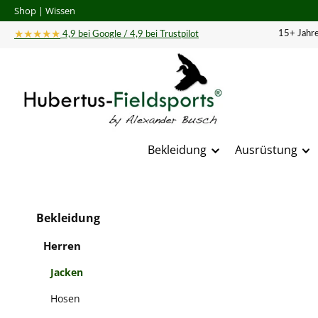
Shop
|
Wissen
 Hauptinhalt springen
Zur Suche springen
Zur Hauptnavigation springen
★★★★★
15+ Jahre
4,9 bei Google / 4,9 bei Trustpilot
Bekleidung
Ausrüstung
Bildergal
Bekleidung
Herren
Jacken
Hosen