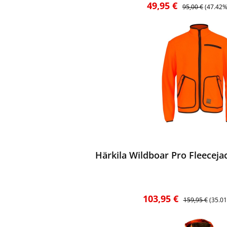
Verkaufspreis:
Regulärer Preis:
49,95 €
95,00 €
(47.42%
ewerten
Härkila Wildboar Pro Fleeceja
Verkaufspreis:
Regulärer Preis
103,95 €
159,95 €
(35.0