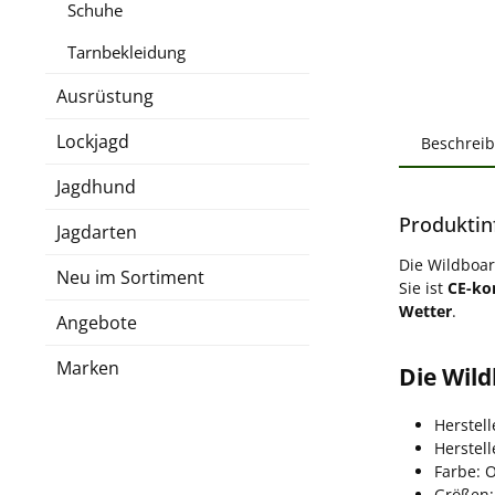
Schuhe
Tarnbekleidung
Ausrüstung
Lockjagd
Beschrei
Jagdhund
Produktin
Jagdarten
Die Wildboar
Neu im Sortiment
Sie ist
CE-ko
Wetter
.
Angebote
Marken
Die Wild
Herstell
Herstel
Farbe: 
Größen: