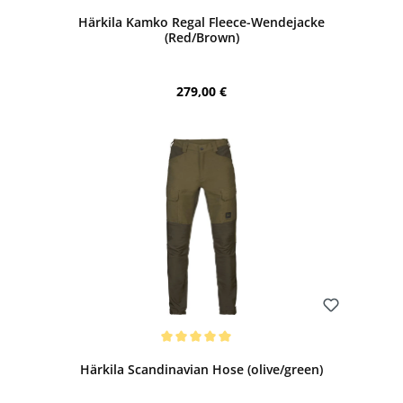
Härkila Kamko Regal Fleece-Wendejacke
(Red/Brown)
Regulärer Preis:
279,00 €
Bewerten
Durchschnittliche Bewertung von 5 von 5 Sternen
Härkila Scandinavian Hose (olive/green)