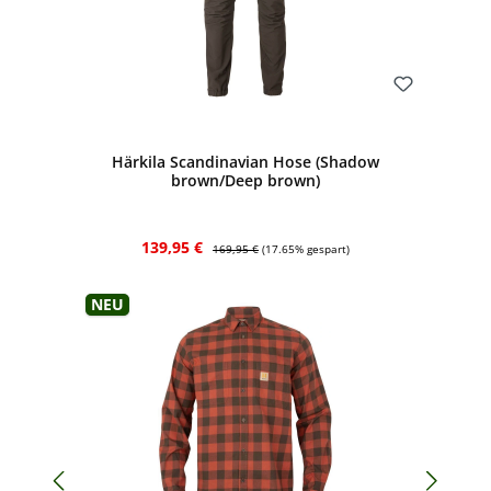
Bewerten
Härkila Scandinavian Hose (Shadow
brown/Deep brown)
Verkaufspreis:
Regulärer Preis:
139,95 €
169,95 €
(17.65% gespart)
Neu