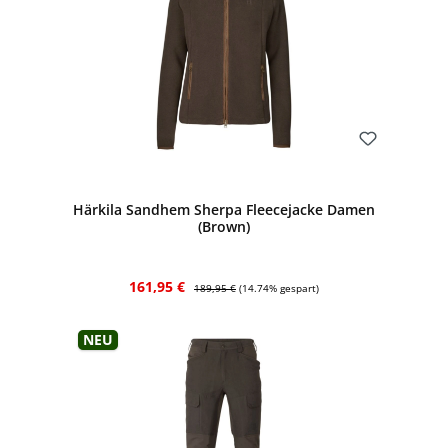
Bewerten
Härkila Sandhem Sherpa Fleecejacke Damen
(Brown)
Verkaufspreis:
Regulärer Preis:
161,95 €
189,95 €
(14.74% gespart)
Neu