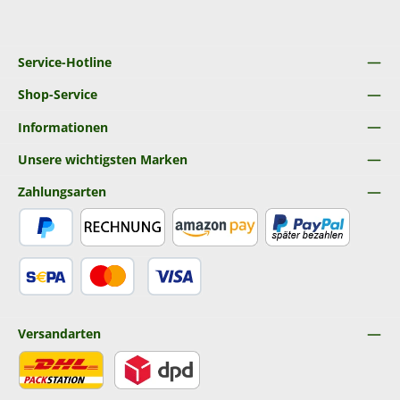
Service-Hotline
Shop-Service
Informationen
Unsere wichtigsten Marken
Zahlungsarten
PayPal
Rechnung
Amazon Pay
Später Bezahlen
SEPA Lastschrift
Kredit- oder Debitkarte
Versandarten
DHL
DPD