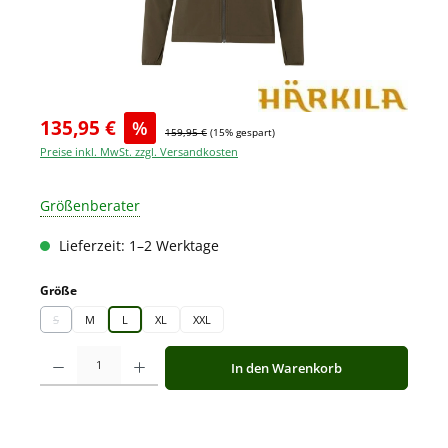
135,95 €
%
159,95 €
(15% gespart)
Preise inkl. MwSt. zzgl. Versandkosten
Größenberater
Lieferzeit: 1–2 Werktage
auswählen
Größe
S
M
L
XL
XXL
(Diese Option ist zurzeit nicht verfügbar.)
Produkt Anzahl: Gib den gewünschten Wert ein oder benutze die Schaltfläche
In den Warenkorb