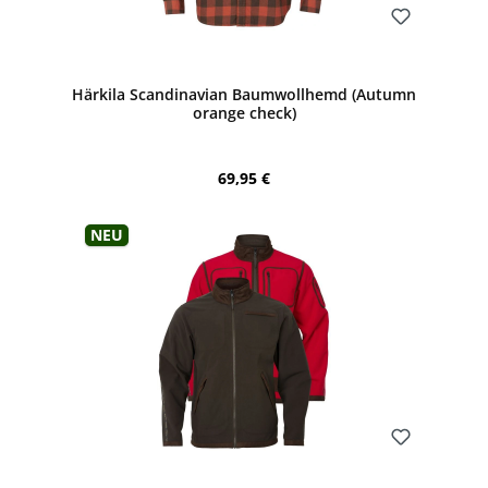
Bewerten
Härkila Scandinavian Baumwollhemd (Autumn
orange check)
Regulärer Preis:
69,95 €
Neu
Bewerten