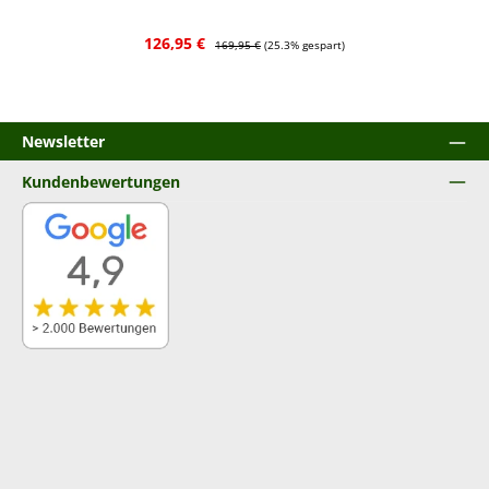
Verkaufspreis:
Regulärer Preis:
126,95 €
169,95 €
(25.3% gespart)
Newsletter
Kundenbewertungen