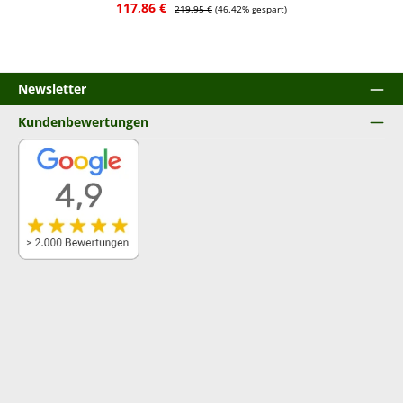
Verkaufspreis:
Regulärer Preis:
117,86 €
219,95 €
(46.42% gespart)
Newsletter
Kundenbewertungen