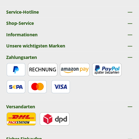
Service-Hotline
Shop-Service
Informationen
Unsere wichtigsten Marken
Zahlungsarten
PayPal
Rechnung
Amazon Pay
Später Bezahlen
SEPA Lastschrift
Kredit- oder Debitkarte
Versandarten
DHL
DPD
Sicher Einkaufen