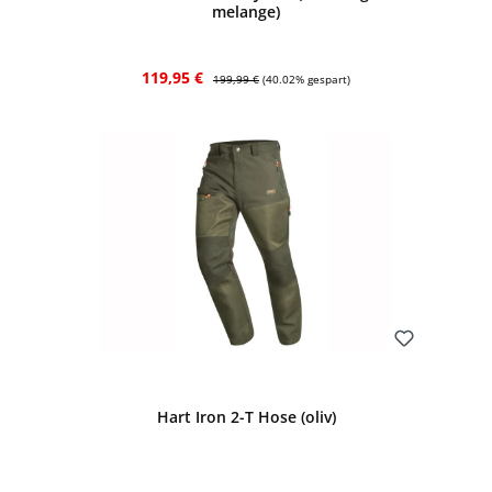
melange)
Verkaufspreis:
Regulärer Preis:
119,95 €
199,99 €
(40.02% gespart)
Bewerten
Hart Iron 2-T Hose (oliv)