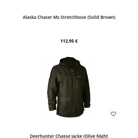
Bewerten
Alaska Chaser Ms Stretchhose (Solid Brown)
Regulärer Preis:
112,95 €
Bewerten
Deerhunter Chasse Jacke (Olive Night