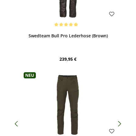
Bewerten
Durchschnittliche Bewertung von 5 von 5 Sternen
Swedteam Bull Pro Lederhose (Brown)
Regulärer Preis:
239,95 €
Neu