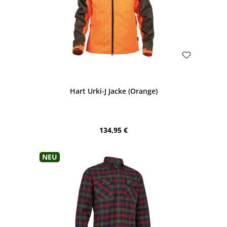
Bewerten
Hart Urki-J Jacke (Orange)
Regulärer Preis:
134,95 €
Neu