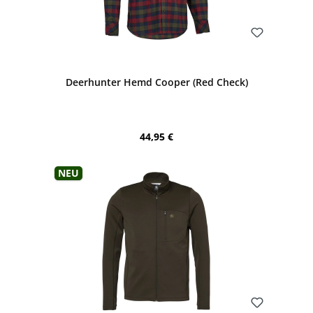
Bewerten
Deerhunter Hemd Cooper (Red Check)
Regulärer Preis:
44,95 €
Neu