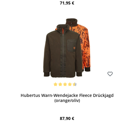
Regulärer Preis:
71,95 €
Bewerten
Durchschnittliche Bewertung von 4.5 von 5 Sternen
Hubertus Warn-Wendejacke Fleece Drückjagd
(orange/oliv)
Regulärer Preis:
87,90 €