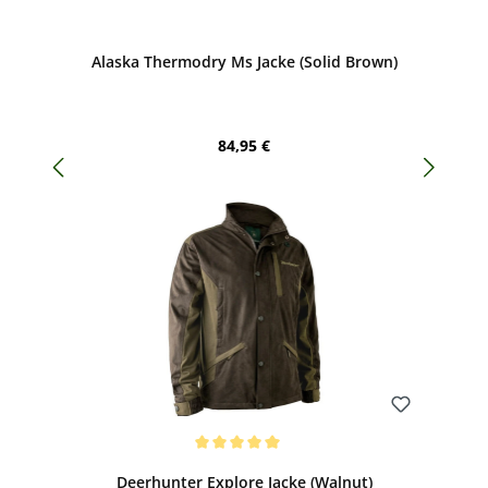
Bewerten
Alaska Thermodry Ms Jacke (Solid Brown)
Regulärer Preis:
84,95 €
Bewerten
Durchschnittliche Bewertung von 5 von 5 Sternen
Deerhunter Explore Jacke (Walnut)