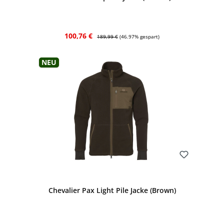
Verkaufspreis:
Regulärer Preis:
100,76 €
189,99 €
(46.97% gespart)
Neu
Bewerten
Chevalier Pax Light Pile Jacke (Brown)