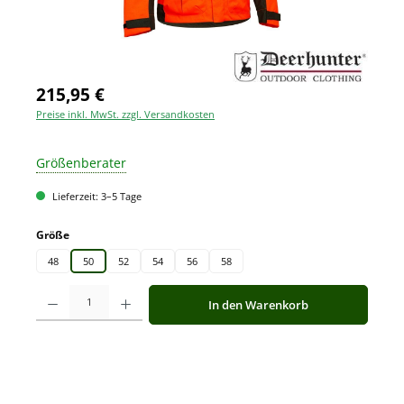
215,95 €
Preise inkl. MwSt. zzgl. Versandkosten
Größenberater
Lieferzeit: 3–5 Tage
auswählen
Größe
48
50
52
54
56
58
Produkt Anzahl: Gib den gewünschten Wert ein oder benutze die Schaltfläche
In den Warenkorb