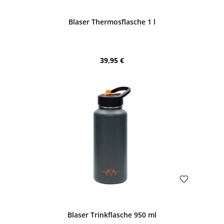
Blaser Thermosflasche 1 l
Regulärer Preis:
39,95 €
Bewerten
Blaser Trinkflasche 950 ml