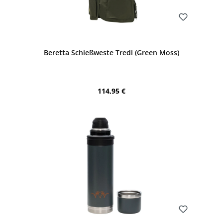
Bewerten
Beretta Schießweste Tredi (Green Moss)
Regulärer Preis:
114,95 €
Bewerten