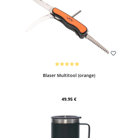
Bewerten
Durchschnittliche Bewertung von 5 von 5 Sternen
Blaser Multitool (orange)
Regulärer Preis:
49,95 €