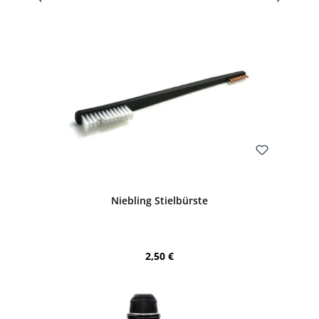
Bewerten
Niebling Stielbürste
Regulärer Preis:
2,50 €