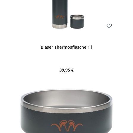
Bewerten
Blaser Thermosflasche 1 l
Regulärer Preis:
39,95 €