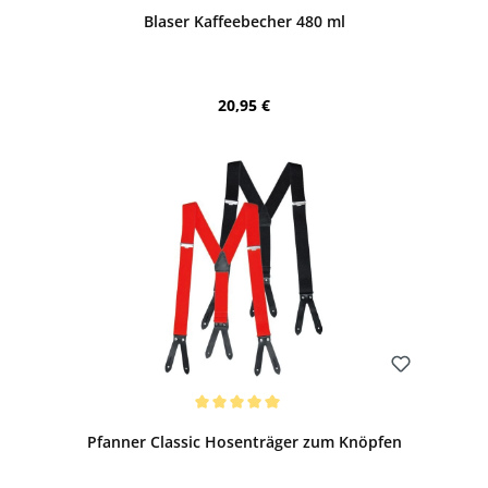
Blaser Kaffeebecher 480 ml
Regulärer Preis:
20,95 €
Bewerten
Durchschnittliche Bewertung von 5 von 5 Sternen
Pfanner Classic Hosenträger zum Knöpfen