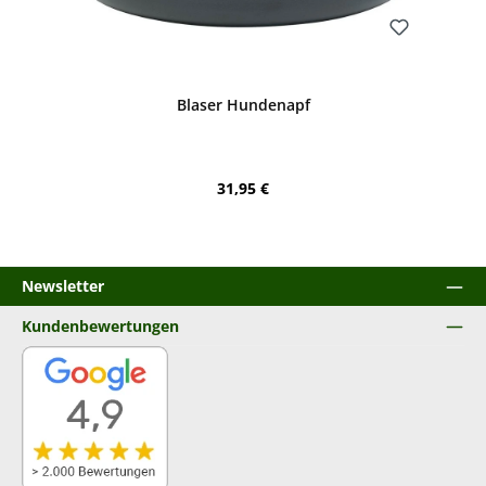
Bewerten
Blaser Hundenapf
Regulärer Preis:
31,95 €
Newsletter
Kundenbewertungen