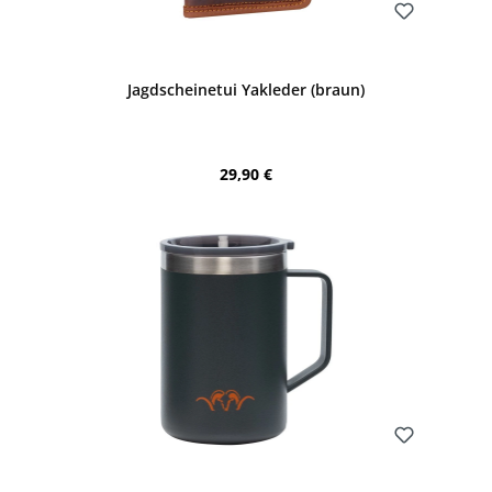
Bewerten
Jagdscheinetui Yakleder (braun)
Regulärer Preis:
29,90 €
Bewerten