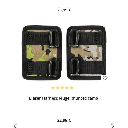
Regulärer Preis:
23,95 €
Bewerten
Durchschnittliche Bewertung von 5 von 5 Sternen
Blaser Harness Flügel (huntec camo)
Regulärer Preis:
32,95 €