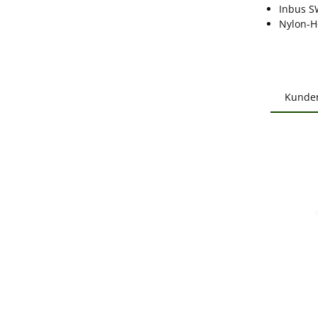
Inbus SW
Nylon-H
Kunde
Produ
B