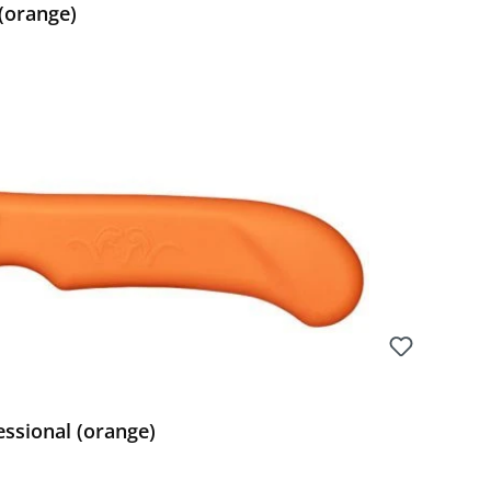
(orange)
Preis:
ssional (orange)