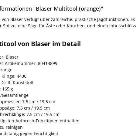
formationen "Blaser Multitool (orange)"
l von Blaser verfügt über zahlreiche, praktische Jagdfunktionen. E
 Spitze, eine Säge für Äste oder Knochen, und einen Inbusschlüss
itool von Blaser im Detail
er: Blaser
ler-Artikelnummer: 80414899
Orange
 Klinge: 440C
 Griff: Kunststoff
: 165 g
-/Gesamtlänge
ppmesser: 7,5 cm / 19,5 cm
ppsäge: 7,5 cm / 19,5 cm
brechklinge: 7,5 cm / 19,5 cm
htigsten Aufbrech-Funktionen enthalten
zu reinigen
andsfähig gegen Feuchtigkeit