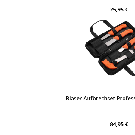
Regulärer 
25,95 €
ewerten
Blaser Aufbrechset Profess
Regulärer 
84,95 €