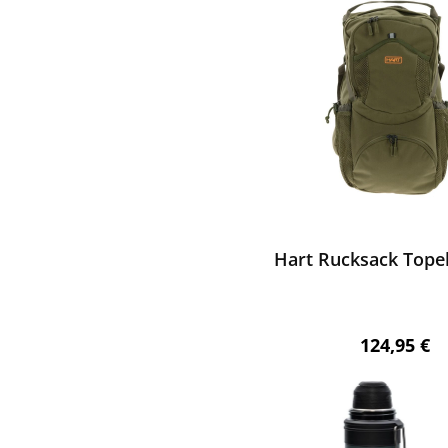
ewerten
Hart Rucksack Tope
Regulärer 
124,95 €