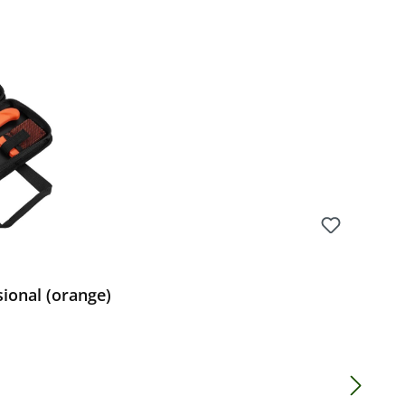
Preis:
ional (orange)
Preis: