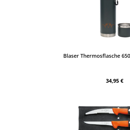
ewerten
Blaser Thermosflasche 650 
Regulärer 
34,95 €