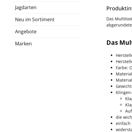
Jagdarten
Produktin
Das Multitoo
Neu im Sortiment
abgerundeter
Angebote
Das Mult
Marken
Herstell
Herstel
Farbe: 
Material
Material
Gewicht
Klingen
Kla
Kla
Auf
die wic
einfach 
widerst