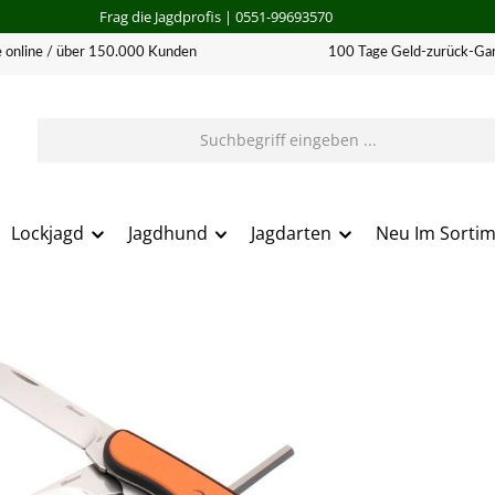
Frag die Jagdprofis
| 0551-99693570
 online / über 150.000 Kunden
100 Tage Geld-zurück-Gar
Lockjagd
Jagdhund
Jagdarten
Neu Im Sorti
erie überspringen