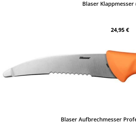
Blaser Klappmesser 
Regulärer 
24,95 €
ewerten
Blaser Aufbrechmesser Profe