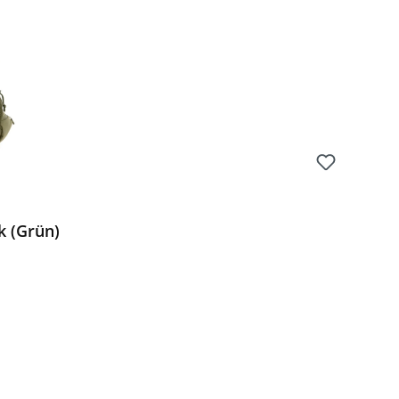
k (Grün)
Preis: