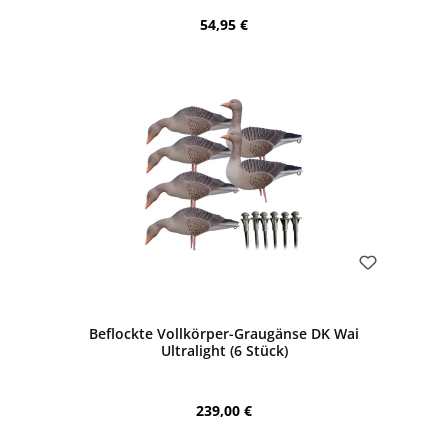
Regulärer Preis:
54,95 €
Bewerten
Beflockte Vollkörper-Graugänse DK Wai
Ultralight (6 Stück)
Regulärer Preis:
239,00 €