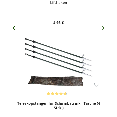
Lifthaken
Regulärer Preis:
4,95 €
Bewerten
Durchschnittliche Bewertung von 4.8 von 5 Sternen
Teleskopstangen für Schirmbau inkl. Tasche (4
Stck.)