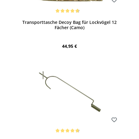
Bewerten
Durchschnittliche Bewertung von 4.67 von 5 Sternen
Transporttasche Decoy Bag für Lockvögel 12
Fächer (Camo)
Regulärer Preis:
44,95 €
Bewerten
Durchschnittliche Bewertung von 4.71 von 5 Sternen