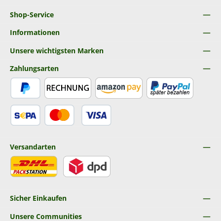
Shop-Service
Informationen
Unsere wichtigsten Marken
Zahlungsarten
PayPal
Rechnung
Amazon Pay
Später Bezahlen
SEPA Lastschrift
Kredit- oder Debitkarte
Versandarten
DHL
DPD
Sicher Einkaufen
Unsere Communities