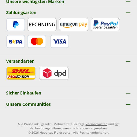
Unsere wichtigsten Marken
Zahlungsarten
PayPal
Rechnung
Amazon Pay
Später Bezahlen
SEPA Lastschrift
Kredit- oder Debitkarte
Versandarten
DHL
DPD
Sicher Einkaufen
Unsere Communities
Alle Preise inkl. gesetzl. Mehrwertsteuer zzgl.
Versandkosten
und ggf.
Nachnahmegebühren, wenn nicht anders angegeben.
© 2026 Hubertus-Fieldsports - Alle Rechte vorbehalten.