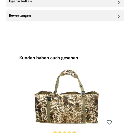
Eigenschaften
Bewertungen
Produktgalerie überspringen
Kunden haben auch gesehen
Bewerten