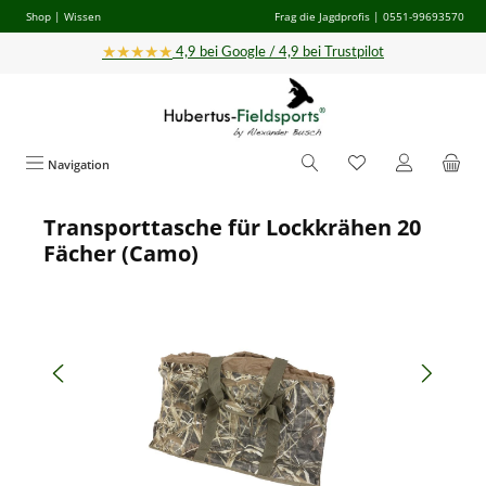
Shop
|
Wissen
Frag die Jagdprofis
| 0551-99693570
Zum Hauptinhalt springen
★★★★★
4,9 bei Google / 4,9 bei Trustpilot
Navigation
Transporttasche für Lockkrähen 20
Bildergalerie überspringen
Fächer (Camo)