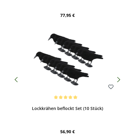
Regulärer Preis:
77,95 €
Bewerten
Durchschnittliche Bewertung von 5 von 5 Sternen
Lockkrähen beflockt Set (10 Stück)
Regulärer Preis:
56,90 €