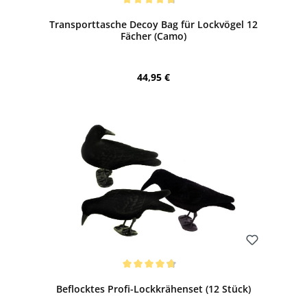
Durchschnittliche Bewertung von 4.67 von 5 Sternen
Transporttasche Decoy Bag für Lockvögel 12
Fächer (Camo)
Regulärer Preis:
44,95 €
Bewerten
Durchschnittliche Bewertung von 4.81 von 5 Sternen
Beflocktes Profi-Lockkrähenset (12 Stück)