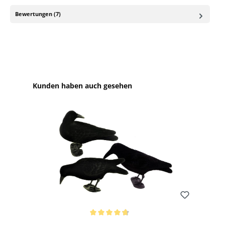
Bewertungen (7)
Produktgalerie überspringen
Kunden haben auch gesehen
Bewerten
Durchschnittliche Bewertung von 4.81 von 5 Sternen