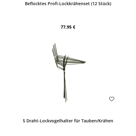
Beflocktes Profi-Lockkrähenset (12 Stück)
Regulärer Preis:
77,95 €
Bewerten
5 Draht-Lockvogelhalter für Tauben/Krähen