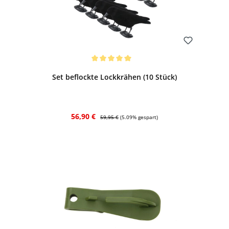
Bewerten
Durchschnittliche Bewertung von 5 von 5 Sternen
Set beflockte Lockkrähen (10 Stück)
Verkaufspreis:
Regulärer Preis:
56,90 €
59,95 €
(5.09% gespart)