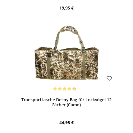
Regulärer Preis:
19,95 €
Bewerten
Durchschnittliche Bewertung von 4.67 von 5 Sternen
Transporttasche Decoy Bag für Lockvögel 12
Fächer (Camo)
Regulärer Preis:
44,95 €