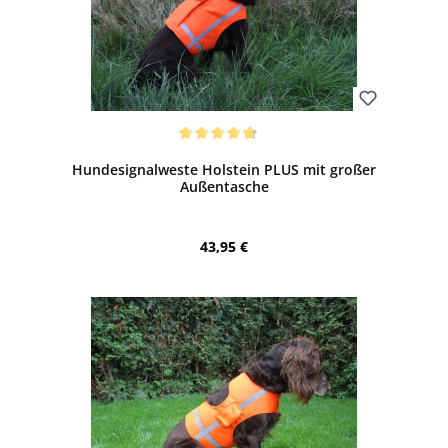
Bewerten
Durchschnittliche Bewertung von 4.75 von 5 Sternen
Hundesignalweste Holstein PLUS mit großer
Außentasche
Regulärer Preis:
43,95 €