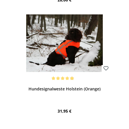
Bewerten
Durchschnittliche Bewertung von 4.92 von 5 Sternen
Hundesignalweste Holstein (Orange)
Regulärer Preis:
31,95 €