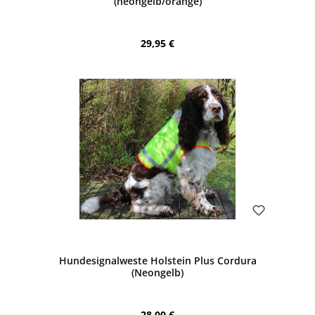
(neongelb/orange)
Regulärer Preis:
29,95 €
Bewerten
Hundesignalweste Holstein Plus Cordura
(Neongelb)
Regulärer Preis:
28,00 €