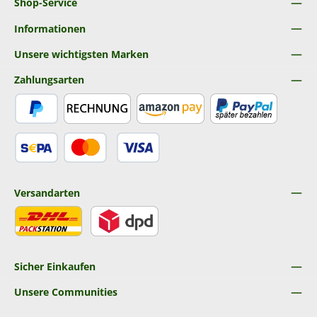
Shop-Service
Informationen
Unsere wichtigsten Marken
Zahlungsarten
PayPal
Rechnung
Amazon Pay
Später Bezahlen
SEPA Lastschrift
Kredit- oder Debitkarte
Versandarten
DHL
DPD
Sicher Einkaufen
Unsere Communities