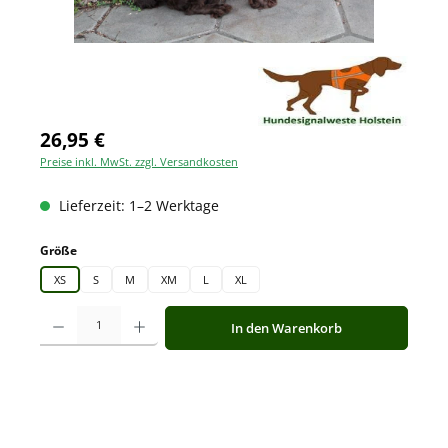
26,95 €
Preise inkl. MwSt. zzgl. Versandkosten
Lieferzeit: 1–2 Werktage
auswählen
Größe
XS
S
M
XM
L
XL
Produkt Anzahl: Gib den gewünschten Wert ein oder benutze die Schaltfläche
In den Warenkorb