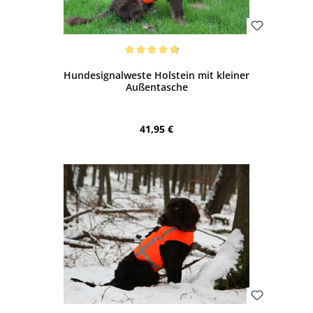
Bewerten
Durchschnittliche Bewertung von 4.69 von 5 Sternen
Hundesignalweste Holstein mit kleiner
Außentasche
Regulärer Preis:
41,95 €