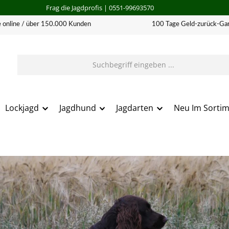
Frag die Jagdprofis
| 0551-99693570
 online / über 150.000 Kunden
100 Tage Geld-zurück-Gar
Lockjagd
Jagdhund
Jagdarten
Neu Im Sorti
erie überspringen