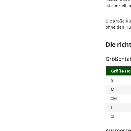
ist speziell
Die große Rü
ohne den Hu
Die rich
Größentab
Größe Hol
S
M
XM
L
XL
Ausmesse