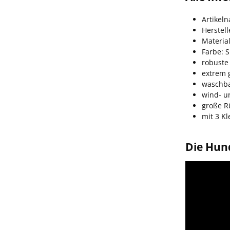
Artikel
Herstell
Material
Farbe: 
robuste
extrem g
waschb
wind- u
große R
mit 3 Kl
Die Hund