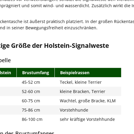
 imprägniert und somit wind- und wasserdicht. Zusätzlich wirkt d
ckentasche ist äußerst praktisch platziert. In der großen Rücke
nd in seiner Bewegungsfreiheit einzuschränken.
tige Größe der Holstein-Signalweste
elle
stein
Brustumfang
Beispielrassen
45-52 cm
Teckel, kleine Terrier
52-60 cm
kleine Bracken, Terrier
60-75 cm
Wachtel, große Bracke, KLM
75-86 cm
Vorstehhunde
86-100 cm
sehr kräftige Vorstehhunde
n des Brustumfanges