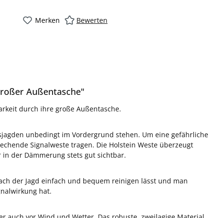
Merken
Bewerten
großer Außentasche"
arkeit durch ihre große Außentasche.
sjagden unbedingt im Vordergrund stehen. Um eine gefährliche
echende Signalweste tragen. Die Holstein Weste überzeugt
r in der Dämmerung stets gut sichtbar.
 nach der Jagd einfach und bequem reinigen lässt und man
gnalwirkung hat.
r auch vor Wind und Wetter. Das robuste, zweilagige Material