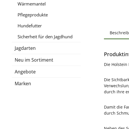
Wärmemantel
Pflegeprodukte
Hundefutter
Beschrei
Sicherheit für den Jagdhund
Jagdarten
Produktin
Neu im Sortiment
Die Holstein
Angebote
Die Sichtbar
Marken
Verwechslung
durch ihre e
Damit die Fa
durch Schmut
Neben des Sc