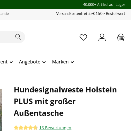
40.000+ Artikel auf Lager
antie
Versandkostenfrei ab € 150,- Bestellwert
ment
Angebote
Marken
Hundesignalweste Holstein
PLUS mit großer
Außentasche
16 Bewertungen
Durchschnittliche Bewertung von 4.75 von 5 Sternen