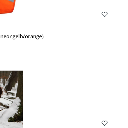
(neongelb/orange)
Preis: