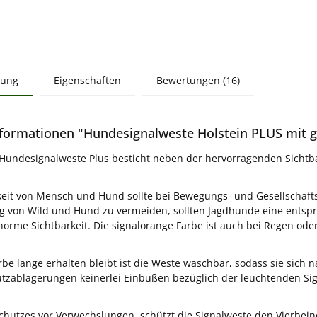
bung
Eigenschaften
Bewertungen (16)
formationen "Hundesignalweste Holstein PLUS mit 
 Hundesignalweste Plus besticht neben der hervorragenden Sichtb
keit von Mensch und Hund sollte bei Bewegungs- und Gesellschaft
 von Wild und Hund zu vermeiden, sollten Jagdhunde eine entspr
norme Sichtbarkeit. Die signalorange Farbe ist auch bei Regen ode
rbe lange erhalten bleibt ist die Weste waschbar, sodass sie sich
zablagerungen keinerlei Einbußen bezüglich der leuchtenden Si
hutzes vor Verwechslungen, schützt die Signalweste den Vierbeine