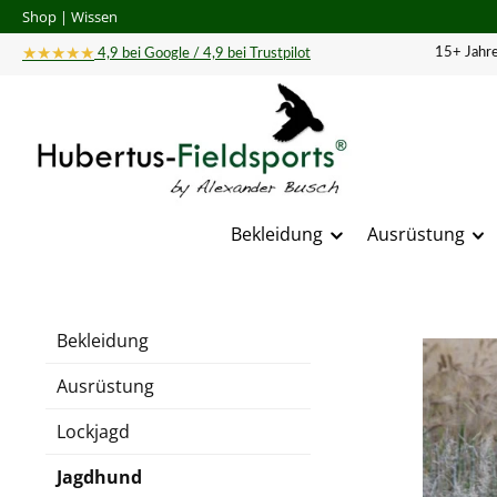
Shop
|
Wissen
 Hauptinhalt springen
Zur Suche springen
Zur Hauptnavigation springen
★★★★★
15+ Jahre
4,9 bei Google / 4,9 bei Trustpilot
Bekleidung
Ausrüstung
Bildergal
Bekleidung
Ausrüstung
Lockjagd
Jagdhund