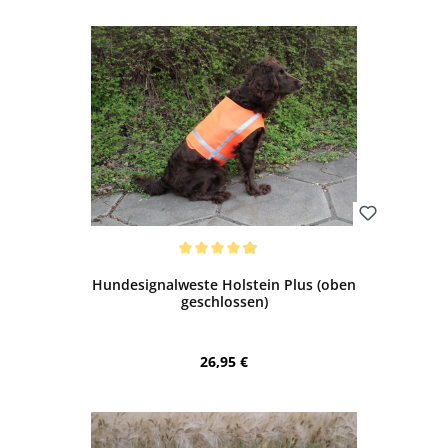
Bewerten
Durchschnittliche Bewertung von 4.88 von 5 Sternen
Hundesignalweste Holstein Plus (oben
geschlossen)
Regulärer Preis:
26,95 €