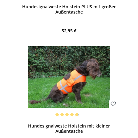
Durchschnittliche Bewertung von 4.75 von 5 Sternen
Hundesignalweste Holstein PLUS mit großer
Außentasche
Regulärer Preis:
52,95 €
Bewerten
Durchschnittliche Bewertung von 4.69 von 5 Sternen
Hundesignalweste Holstein mit kleiner
Außentasche