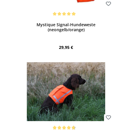
Bewerten
Durchschnittliche Bewertung von 5 von 5 Sternen
Mystique Signal-Hundeweste
(neongelb/orange)
Regulärer Preis:
29,95 €
Bewerten