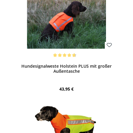
Bewerten
Durchschnittliche Bewertung von 4.75 von 5 Sternen
Hundesignalweste Holstein PLUS mit großer
Außentasche
Regulärer Preis:
43,95 €