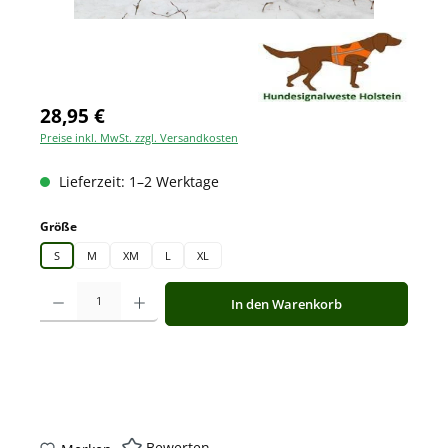
28,95 €
Preise inkl. MwSt. zzgl. Versandkosten
Lieferzeit: 1–2 Werktage
auswählen
Größe
S
M
XM
L
XL
Produkt Anzahl: Gib den gewünschten Wert ein oder benutze die Schaltfläche
In den Warenkorb
Bewerten