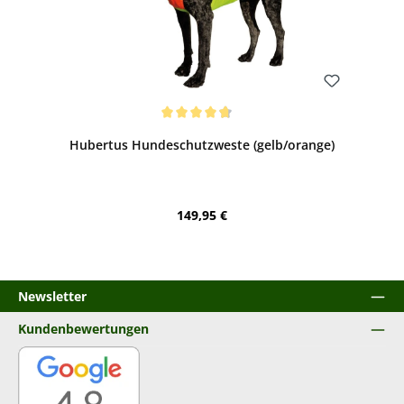
Bewerten
Durchschnittliche Bewertung von 4.82 von 5 Sternen
Hubertus Hundeschutzweste (gelb/orange)
Regulärer Preis:
149,95 €
Newsletter
Kundenbewertungen