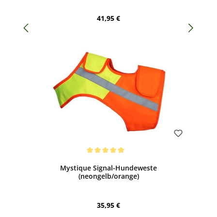
Regulärer Preis:
41,95 €
Bewerten
Durchschnittliche Bewertung von 5 von 5 Sternen
Mystique Signal-Hundeweste
(neongelb/orange)
Regulärer Preis:
35,95 €