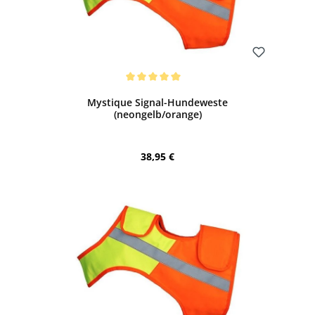
Bewerten
Durchschnittliche Bewertung von 5 von 5 Sternen
Mystique Signal-Hundeweste
(neongelb/orange)
Regulärer Preis:
38,95 €