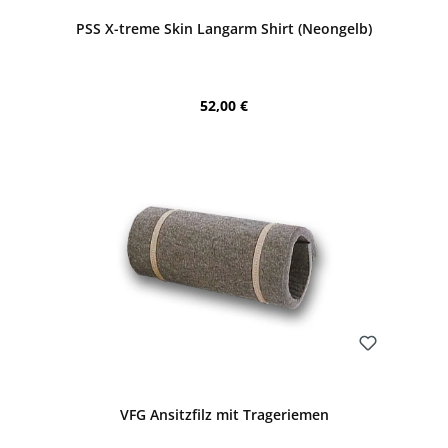
PSS X-treme Skin Langarm Shirt (Neongelb)
Regulärer Preis:
52,00 €
Bewerten
VFG Ansitzfilz mit Trageriemen