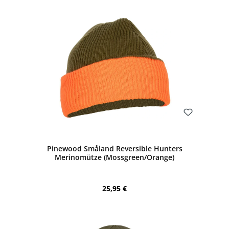
Bewerten
Pinewood Småland Reversible Hunters
Merinomütze (Mossgreen/Orange)
Regulärer Preis:
25,95 €