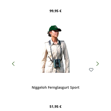
Regulärer Preis:
99,95 €
Bewerten
Niggeloh Fernglasgurt Sport
Regulärer Preis:
51,95 €