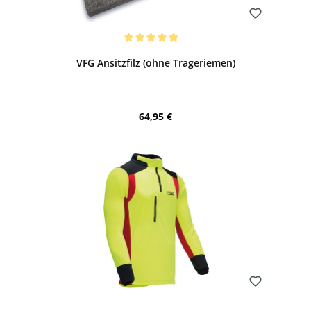
Bewerten
Durchschnittliche Bewertung von 5 von 5 Sternen
VFG Ansitzfilz (ohne Trageriemen)
Regulärer Preis:
64,95 €
Bewerten