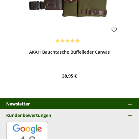
Bewerten
Durchschnittliche Bewertung von 4.88 von 5 Sternen
AKAH Bauchtasche Büffelleder Canvas
Regulärer Preis:
38,95 €
Newsletter
Kundenbewertungen