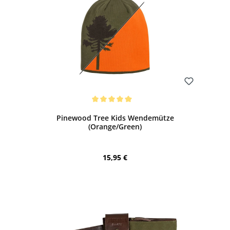
Bewerten
Durchschnittliche Bewertung von 5 von 5 Sternen
Pinewood Tree Kids Wendemütze
(Orange/Green)
Regulärer Preis:
15,95 €