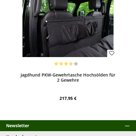
Bewerten
Durchschnittliche Bewertung von 4 von 5 Sternen
Jagdhund PKW-Gewehrtasche Hochsölden für
2 Gewehre
Regulärer Preis:
217,95 €
Newsletter