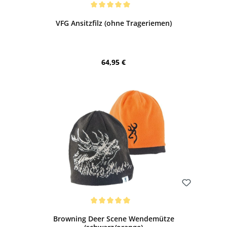
Bewerten
Durchschnittliche Bewertung von 5 von 5 Sternen
VFG Ansitzfilz (ohne Trageriemen)
Regulärer Preis:
64,95 €
Bewerten
Durchschnittliche Bewertung von 5 von 5 Sternen
Browning Deer Scene Wendemütze