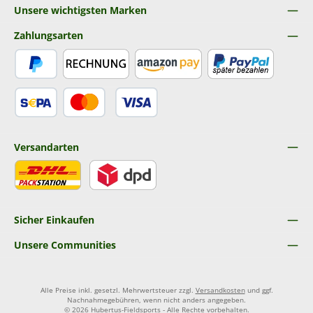
Unsere wichtigsten Marken
Zahlungsarten
PayPal
Rechnung
Amazon Pay
Später Bezahlen
SEPA Lastschrift
Kredit- oder Debitkarte
Versandarten
DHL
DPD
Sicher Einkaufen
Unsere Communities
Alle Preise inkl. gesetzl. Mehrwertsteuer zzgl.
Versandkosten
und ggf.
Nachnahmegebühren, wenn nicht anders angegeben.
© 2026 Hubertus-Fieldsports - Alle Rechte vorbehalten.