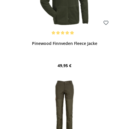
Bewerten
Durchschnittliche Bewertung von 5 von 5 Sternen
Pinewood Finnveden Fleece Jacke
Regulärer Preis:
49,95 €