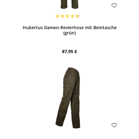
Bewerten
Durchschnittliche Bewertung von 4.75 von 5 Sternen
Hubertus Damen-Revierhose mit Beintasche
(grün)
Regulärer Preis:
87,95 €
Bewerten