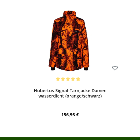
Bewerten
Durchschnittliche Bewertung von 5 von 5 Sternen
Hubertus Signal-Tarnjacke Damen
wasserdicht (orange/schwarz)
Regulärer Preis:
156,95 €