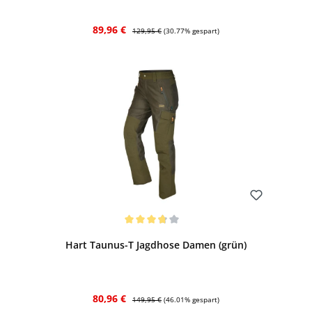
Verkaufspreis:
Regulärer Preis:
89,96 €
129,95 €
(30.77% gespart)
Bewerten
Durchschnittliche Bewertung von 3.67 von 5 Sternen
Hart Taunus-T Jagdhose Damen (grün)
Verkaufspreis:
Regulärer Preis:
80,96 €
149,95 €
(46.01% gespart)