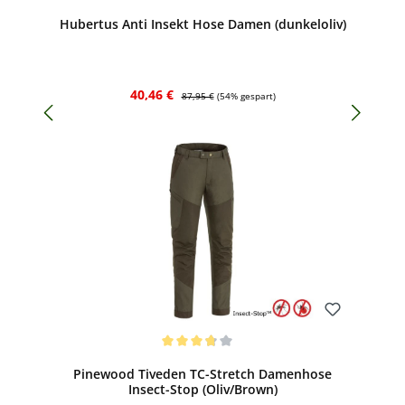
Hubertus Anti Insekt Hose Damen (dunkeloliv)
Verkaufspreis:
Regulärer Preis:
40,46 €
87,95 €
(54% gespart)
Bewerten
Durchschnittliche Bewertung von 3.75 von 5 Sternen
Pinewood Tiveden TC-Stretch Damenhose
Insect-Stop (Oliv/Brown)