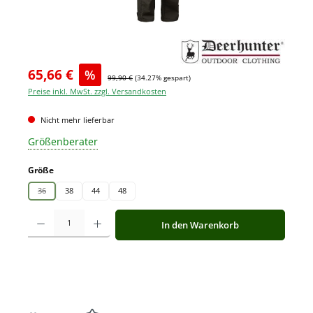
65,66 €
%
99,90 €
(34.27% gespart)
Preise inkl. MwSt. zzgl. Versandkosten
Nicht mehr lieferbar
Größenberater
auswählen
Größe
36
38
44
48
(Diese Option ist zurzeit nicht verfügbar.)
Produkt Anzahl: Gib den gewünschten Wert ein oder benutze die Schaltfläche
In den Warenkorb