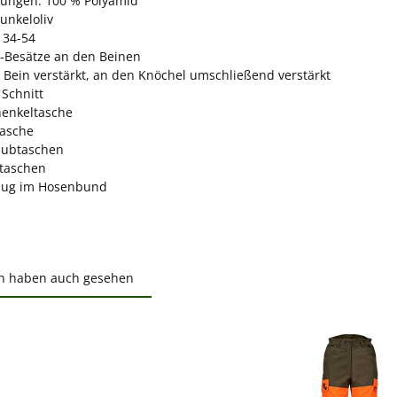
kungen: 100 % Polyamid
unkeloliv
 34-54
-Besätze an den Beinen
 Bein verstärkt, an den Knöchel umschließend verstärkt
 Schnitt
enkeltasche
asche
hubtaschen
taschen
ug im Hosenbund
n haben auch gesehen
ktgalerie überspringen