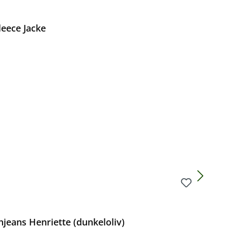
eece Jacke
Preis:
jeans Henriette (dunkeloliv)