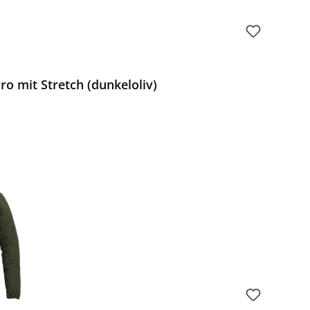
o mit Stretch (dunkeloliv)
Preis: