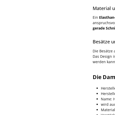
Material u
Ein
Elasthan
anspruchsvol
gerade Schni
Besätze u
Die Besätze
Das Design i
werden kann
Die Dam
Herstell
Herstel
Name: H
wird au
Materia