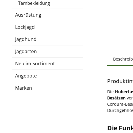
Tarnbekleidung
Ausrüstung
Lockjagd
Jagdhund
Jagdarten
Beschrei
Neu im Sortiment
Angebote
Produktin
Marken
Die
Hubertu
Besätzen
vor
Cordura-Besä
Durchgehhos
Die Fun