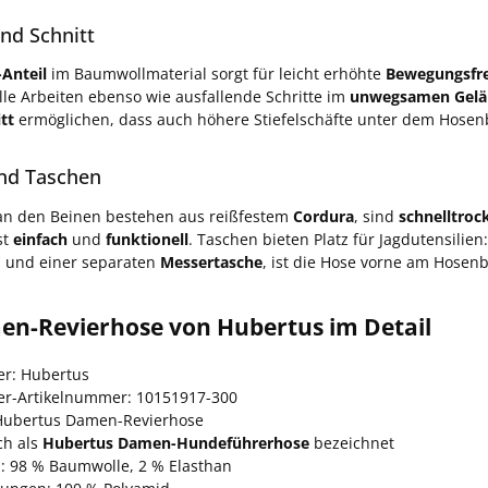
nd Schnitt
-Anteil
im Baumwollmaterial sorgt für leicht erhöhte
Bewegungsfre
le Arbeiten ebenso wie ausfallende Schritte im
unwegsamen Gelä
tt
ermöglichen, dass auch höhere Stiefelschäfte unter dem Hose
nd Taschen
 an den Beinen bestehen aus reißfestem
Cordura
, sind
schnelltro
st
einfach
und
funktionell
. Taschen bieten Platz für Jagdutensilie
 und einer separaten
Messertasche
, ist die Hose vorne am Hosen
en-Revierhose von Hubertus im Detail
er: Hubertus
ler-Artikelnummer: 10151917-300
ubertus Damen-Revierhose
ch als
Hubertus Damen-Hundeführerhose
bezeichnet
l: 98 % Baumwolle, 2 % Elasthan