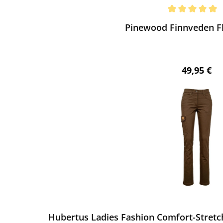
ewerten
chnittliche Bewertung von 5 von 5 Sternen
Pinewood Finnveden Fl
Regulärer 
49,95 €
ewerten
Hubertus Ladies Fashion Comfort-Stretch