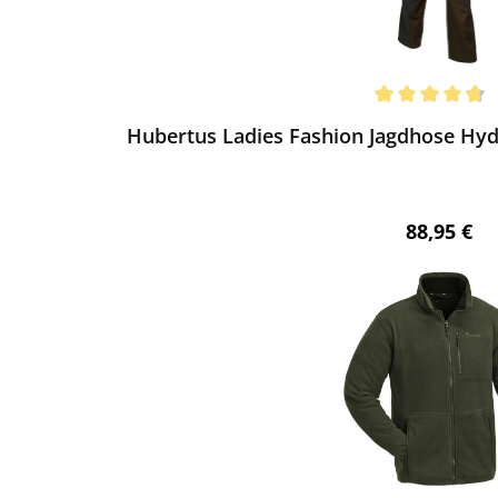
ewerten
chnittliche Bewertung von 4.67 von 5 Sternen
Hubertus Ladies Fashion Jagdhose Hydr
Regulärer 
88,95 €