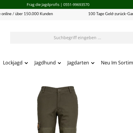
Frag die Jagdprofis
| 0551-99693570
 online / über 150.000 Kunden
100 Tage Geld-zurück-Gar
Lockjagd
Jagdhund
Jagdarten
Neu Im Sorti
erie überspringen