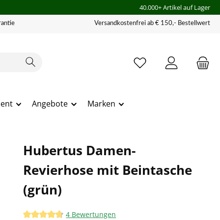
40.000+ Artikel auf Lager
antie
Versandkostenfrei ab € 150,- Bestellwert
ment
Angebote
Marken
Hubertus Damen-
Revierhose mit Beintasche
(grün)
4 Bewertungen
Durchschnittliche Bewertung von 4.75 von 5 Sternen