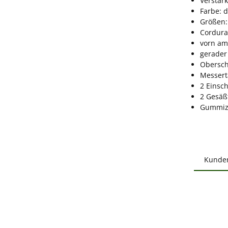
Verstär
Farbe: d
Größen:
Cordura
vorn am
gerader
Obersch
Messert
2 Einsc
2 Gesäß
Gummiz
Kunde
Produ