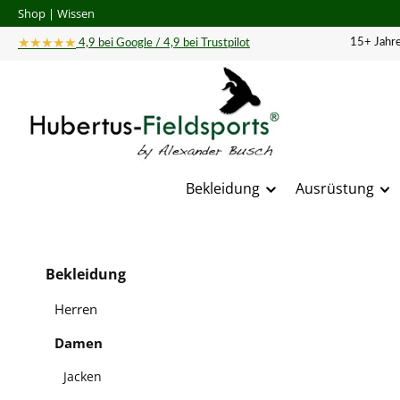
Shop
|
Wissen
 Hauptinhalt springen
Zur Suche springen
Zur Hauptnavigation springen
★★★★★
15+ Jahre
4,9 bei Google / 4,9 bei Trustpilot
Bekleidung
Ausrüstung
Bildergal
Bekleidung
Herren
Damen
Jacken