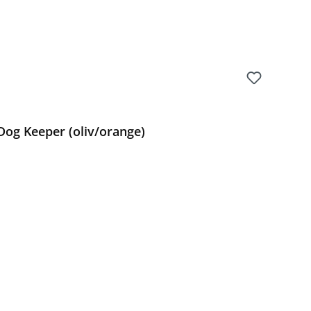
g Keeper (oliv/orange)
Preis: