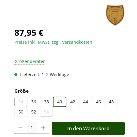
87,95 €
Preise inkl. MwSt. zzgl. Versandkosten
Größenberater
Lieferzeit: 1–2 Werktage
auswählen
Größe
34
36
38
40
42
44
46
48
(Diese Option ist zurzeit nicht verfügbar.)
50
52
54
(Diese Option ist zurzeit nicht verfügbar.)
Produkt Anzahl: Gib den gewünschten Wert ein oder benutz
In den Warenkorb