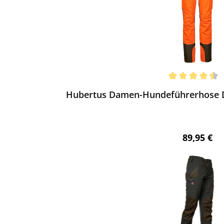
ewerten
chnittliche Bewertung von 4.38 von 5 Sternen
Hubertus Damen-Hundeführerhose Do
Regulärer 
89,95 €