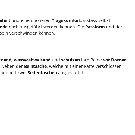
iheit
und einen höheren
Tragekomfort
, sodass selbst
nde
noch ausgeführt werden können. Die
Passform
und der
nbein verschwinden können.
cknend
,
wasserabweisend
und
schützen
Ihre Beine
vor Dornen
.
n: Neben der
Beintasche
, welche mit einer Patte verschlossen
bund mit zwei
Seitentaschen
ausgestattet.