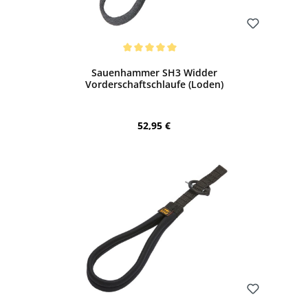
Bewerten
Durchschnittliche Bewertung von 5 von 5 Sternen
Sauenhammer SH3 Widder
Vorderschaftschlaufe (Loden)
Regulärer Preis:
52,95 €
Bewerten