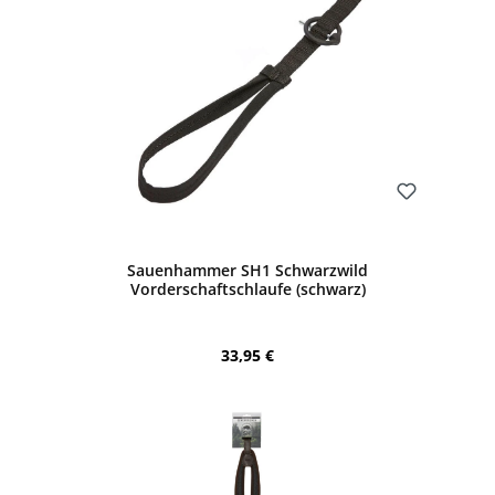
Bewerten
Sauenhammer SH1 Schwarzwild
Vorderschaftschlaufe (schwarz)
Regulärer Preis:
33,95 €