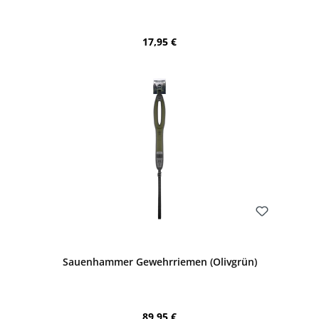
Regulärer Preis:
17,95 €
Bewerten
Sauenhammer Gewehrriemen (Olivgrün)
Regulärer Preis:
89,95 €