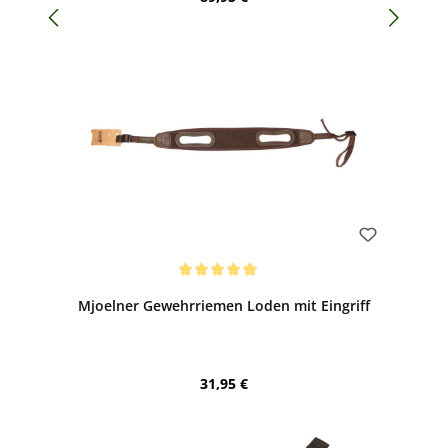
Bewerten
Durchschnittliche Bewertung von 5 von 5 Sternen
Mjoelner Gewehrriemen Loden mit Eingriff
Regulärer Preis:
31,95 €