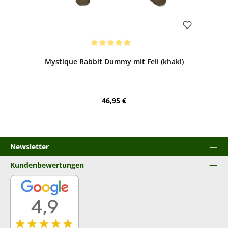
Bewerten
Durchschnittliche Bewertung von 5 von 5 Sternen
Mystique Rabbit Dummy mit Fell (khaki)
Regulärer Preis:
46,95 €
Newsletter
Kundenbewertungen