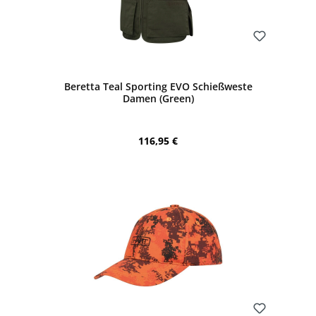
Bewerten
Beretta Teal Sporting EVO Schießweste
Damen (Green)
Regulärer Preis:
116,95 €