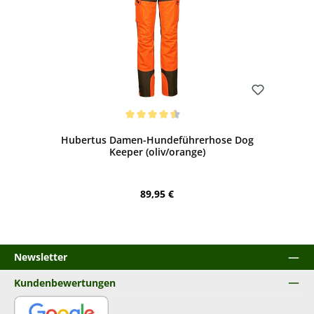
Bewerten
Durchschnittliche Bewertung von 4.38 von 5 Sternen
Hubertus Damen-Hundeführerhose Dog
Keeper (oliv/orange)
Regulärer Preis:
89,95 €
Newsletter
Kundenbewertungen