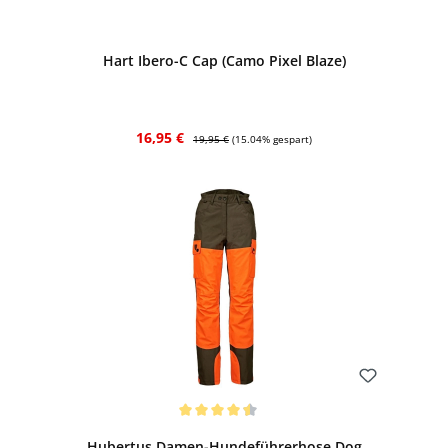
Bewerten
Hart Ibero-C Cap (Camo Pixel Blaze)
Verkaufspreis:
Regulärer Preis:
16,95 €
19,95 €
(15.04% gespart)
Bewerten
Durchschnittliche Bewertung von 4.38 von 5 Sternen
Hubertus Damen-Hundeführerhose Dog