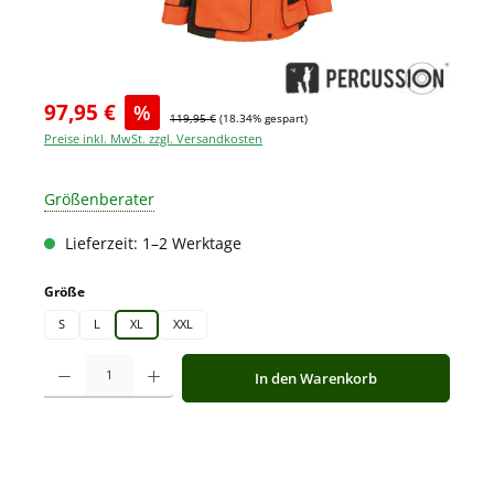
97,95 €
%
119,95 €
(18.34% gespart)
Preise inkl. MwSt. zzgl. Versandkosten
Größenberater
Lieferzeit: 1–2 Werktage
auswählen
Größe
S
L
XL
XXL
Produkt Anzahl: Gib den gewünschten Wert ein oder benutze die Schaltfläche
In den Warenkorb