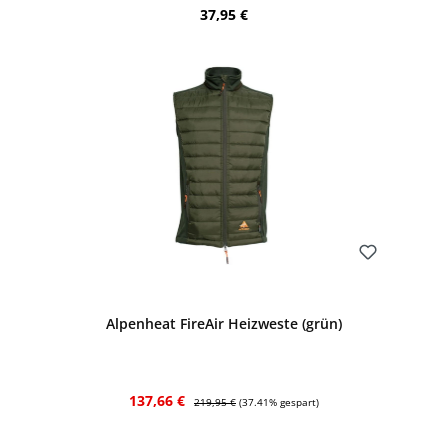
Regulärer Preis:
37,95 €
Bewerten
Alpenheat FireAir Heizweste (grün)
Verkaufspreis:
Regulärer Preis:
137,66 €
219,95 €
(37.41% gespart)