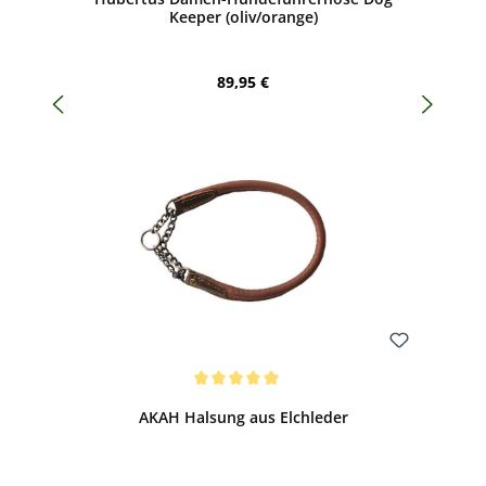
Keeper (oliv/orange)
Regulärer Preis:
89,95 €
Bewerten
Durchschnittliche Bewertung von 5 von 5 Sternen
AKAH Halsung aus Elchleder