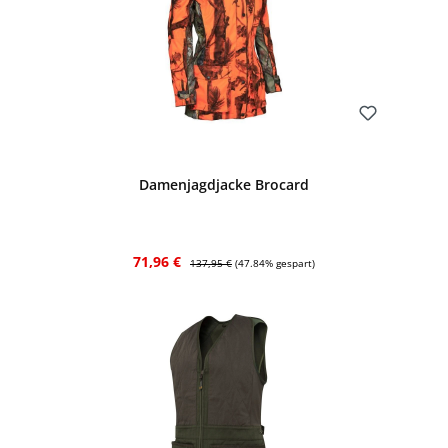
Bewerten
Damenjagdjacke Brocard
Verkaufspreis:
Regulärer Preis:
71,96 €
137,95 €
(47.84% gespart)