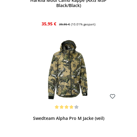
Härkila Modi Camo Kappe (AXIS MSP
Black/Black)
Verkaufspreis:
Regulärer Preis:
35,95 €
39,95 €
(10.01% gespart)
Bewerten
Durchschnittliche Bewertung von 4 von 5 Sternen
Swedteam Alpha Pro M Jacke (veil)