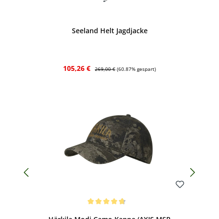
Bewerten
Seeland Helt Jagdjacke
Verkaufspreis:
Regulärer Preis:
105,26 €
269,00 €
(60.87% gespart)
Bewerten
Durchschnittliche Bewertung von 4.67 von 5 Sternen