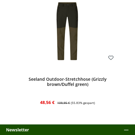
Bewerten
Seeland Outdoor-Stretchhose (Grizzly
brown/Duffel green)
Verkaufspreis:
Regulärer Preis:
48,56 €
109,95 €
(55.83% gespart)
Newsletter