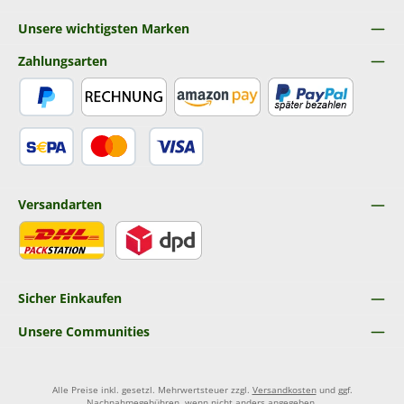
Unsere wichtigsten Marken
Zahlungsarten
PayPal
Rechnung
Amazon Pay
Später Bezahlen
SEPA Lastschrift
Kredit- oder Debitkarte
Versandarten
DHL
DPD
Sicher Einkaufen
Unsere Communities
Alle Preise inkl. gesetzl. Mehrwertsteuer zzgl.
Versandkosten
und ggf.
Nachnahmegebühren, wenn nicht anders angegeben.