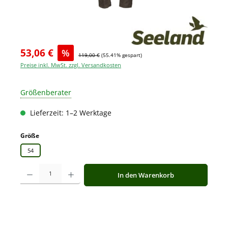
53,06 €
%
119,00 €
(55.41% gespart)
Preise inkl. MwSt. zzgl. Versandkosten
Größenberater
Lieferzeit: 1–2 Werktage
auswählen
Größe
54
Produkt Anzahl: Gib den gewünschten Wert ein oder benutze die Schaltfläche
In den Warenkorb