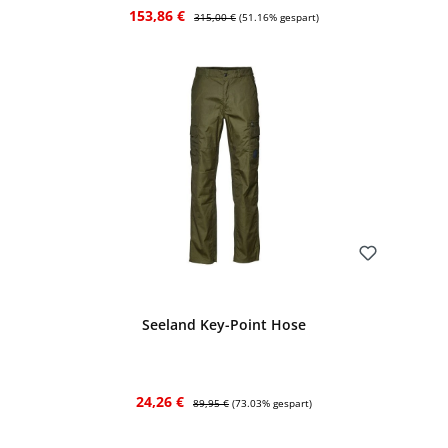
Verkaufspreis:
Regulärer Preis:
153,86 €
315,00 €
(51.16% gespart)
Bewerten
Seeland Key-Point Hose
Verkaufspreis:
Regulärer Preis:
24,26 €
89,95 €
(73.03% gespart)