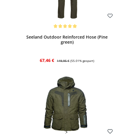
Bewerten
Durchschnittliche Bewertung von 5 von 5 Sternen
Seeland Outdoor Reinforced Hose (Pine
green)
Verkaufspreis:
Regulärer Preis:
67,46 €
149,95 €
(55.01% gespart)