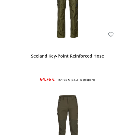
Bewerten
Seeland Key-Point Reinforced Hose
Verkaufspreis:
Regulärer Preis:
64,76 €
154,95 €
(58.21% gespart)