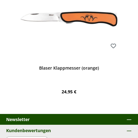
Bewerten
Blaser Klappmesser (orange)
Regulärer Preis:
24,95 €
Newsletter
Kundenbewertungen