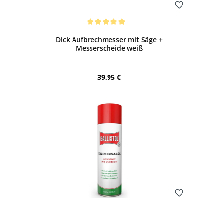
Bewerten
Durchschnittliche Bewertung von 5 von 5 Sternen
Dick Aufbrechmesser mit Säge +
Messerscheide weiß
Regulärer Preis:
39,95 €
Bewerten