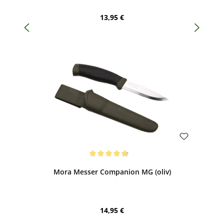
Regulärer Preis:
13,95 €
Bewerten
Durchschnittliche Bewertung von 4.75 von 5 Sternen
Mora Messer Companion MG (oliv)
Regulärer Preis:
14,95 €