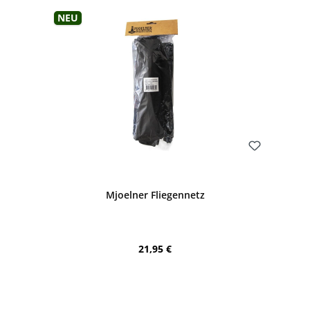
Neu
Bewerten
Mjoelner Fliegennetz
Regulärer Preis:
21,95 €