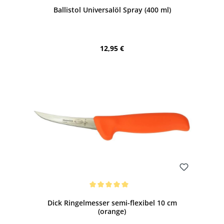
Ballistol Universalöl Spray (400 ml)
Regulärer Preis:
12,95 €
Bewerten
Durchschnittliche Bewertung von 5 von 5 Sternen
Dick Ringelmesser semi-flexibel 10 cm
(orange)