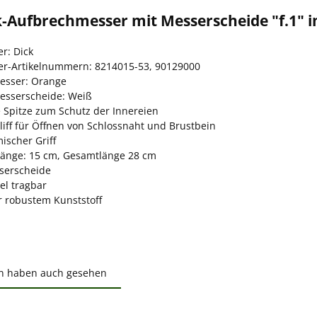
k-Aufbrechmesser mit Messerscheide "f.1" i
er: Dick
ler-Artikelnummern: 8214015-53, 90129000
esser: Orange
esserscheide: Weiß
 Spitze zum Schutz der Innereien
liff für Öffnen von Schlossnaht und Brustbein
ischer Griff
länge: 15 cm, Gesamtlänge 28 cm
serscheide
el tragbar
r robustem Kunststoff
n haben auch gesehen
ktgalerie überspringen