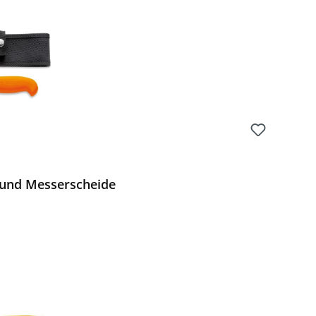
 und Messerscheide
Preis: