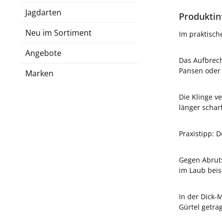
Jagdarten
Produktin
Neu im Sortiment
Im praktisch
Angebote
Das Aufbrech
Pansen oder
Marken
Die Klinge v
länger scharf
Praxistipp: 
Gegen Abruts
im Laub beis
In der Dick-
Gürtel getra