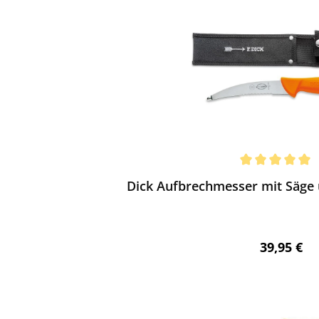
ewerten
chnittliche Bewertung von 5 von 5 Sternen
Dick Aufbrechmesser mit Säge
Regulärer 
39,95 €