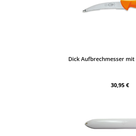
ewerten
Dick Aufbrechmesser mit 
Regulärer 
30,95 €