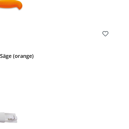
Säge (orange)
Preis: