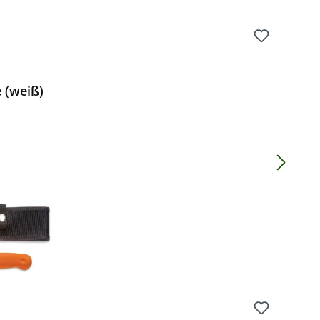
 (weiß)
Preis: