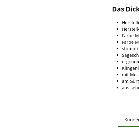
Das Dic
Herstell
Herstel
Farbe M
Farbe M
stumpfe
Sägesch
ergonom
Klingen
mit Mes
am Gürt
aus seh
Kunde
Produ