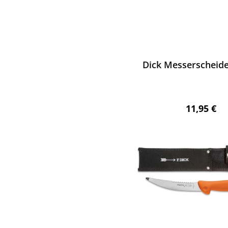
ewerten
Dick Messerscheide
Regulärer 
11,95 €