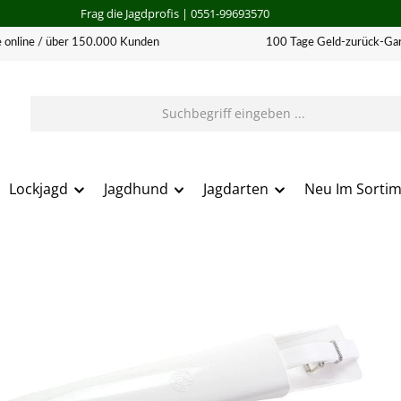
Frag die Jagdprofis
| 0551-99693570
 online / über 150.000 Kunden
100 Tage Geld-zurück-Gar
Lockjagd
Jagdhund
Jagdarten
Neu Im Sorti
erie überspringen