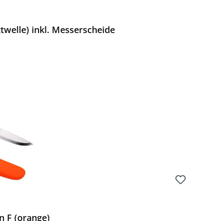
twelle) inkl. Messerscheide
Preis:
 F (orange)