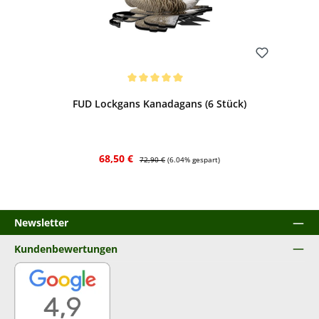
Bewerten
Durchschnittliche Bewertung von 5 von 5 Sternen
FUD Lockgans Kanadagans (6 Stück)
Verkaufspreis:
Regulärer Preis:
68,50 €
72,90 €
(6.04% gespart)
Newsletter
Kundenbewertungen