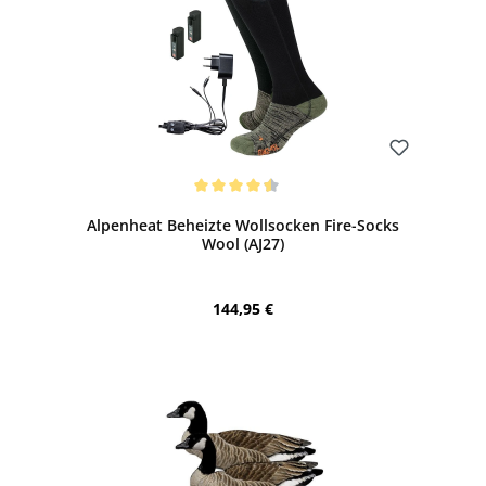
Bewerten
Durchschnittliche Bewertung von 4.5 von 5 Sternen
Alpenheat Beheizte Wollsocken Fire-Socks
Wool (AJ27)
Regulärer Preis:
144,95 €