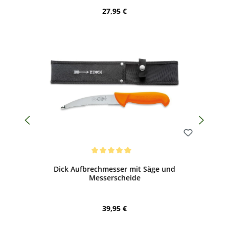
Regulärer Preis:
27,95 €
Bewerten
Durchschnittliche Bewertung von 5 von 5 Sternen
Dick Aufbrechmesser mit Säge und
Messerscheide
Regulärer Preis:
39,95 €