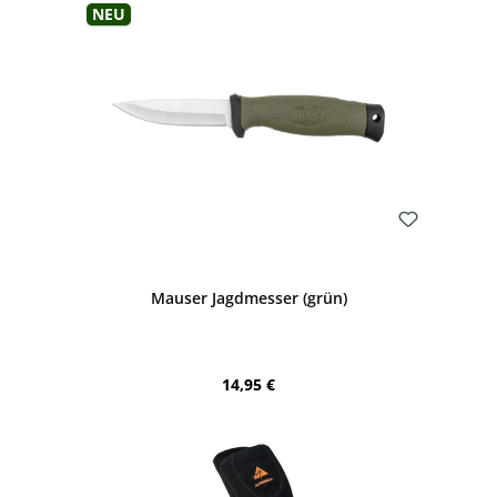
Neu
Bewerten
Mauser Jagdmesser (grün)
Regulärer Preis:
14,95 €