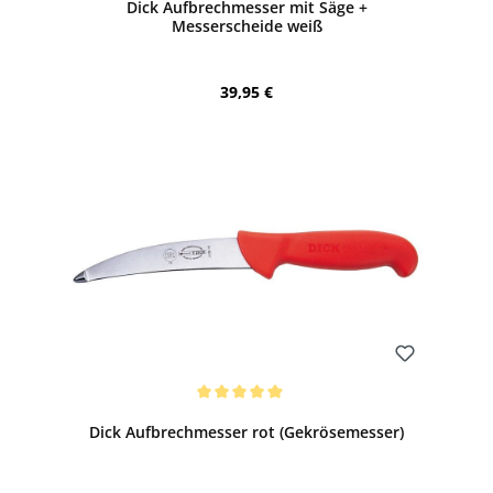
Dick Aufbrechmesser mit Säge +
Messerscheide weiß
Regulärer Preis:
39,95 €
Bewerten
Durchschnittliche Bewertung von 5 von 5 Sternen
Dick Aufbrechmesser rot (Gekrösemesser)