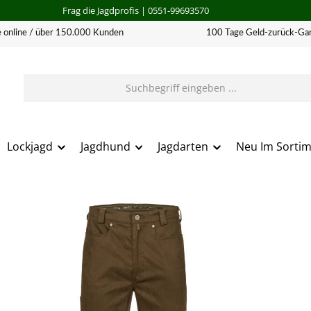
Frag die Jagdprofis
| 0551-99693570
 online / über 150.000 Kunden
100 Tage Geld-zurück-Gar
Lockjagd
Jagdhund
Jagdarten
Neu Im Sorti
erie überspringen