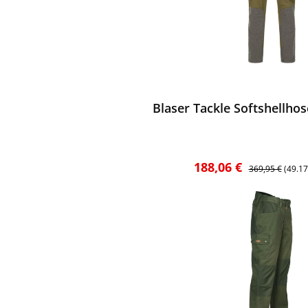
ewerten
Blaser Tackle Softshellhos
Verkaufspreis:
Regulärer Preis
188,06 €
369,95 €
(49.1