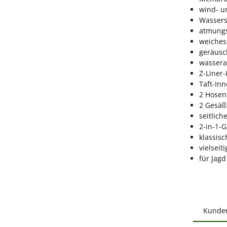
wind- u
Wassers
atmungs
weiches
geräus
wasser
Z-Liner
Taft-Inn
2 Hosen
2 Gesäß
seitlic
2-in-1-
klassis
vielseit
für Jagd
Kunde