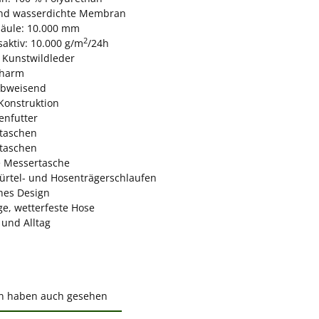
nd wasserdichte Membran
äule: 10.000 mm
2
aktiv: 10.000 g/m
/24h
 Kunstwildleder
charm
abweisend
-Konstruktion
enfutter
taschen
taschen
he Messertasche
Gürtel- und Hosenträgerschlaufen
ches Design
ige, wetterfeste Hose
 und Alltag
n haben auch gesehen