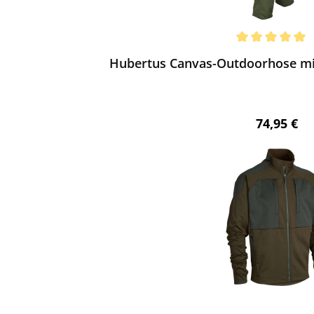
ewerten
chnittliche Bewertung von 5 von 5 Sternen
Hubertus Canvas-Outdoorhose mit 
Regulärer 
74,95 €
ewerten