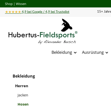
Shop
|
Wissen
 Hauptinhalt springen
Zur Suche springen
Zur Hauptnavigation springen
★★★★★
15+ Jahre
4,9 bei Google / 4,9 bei Trustpilot
Bekleidung
Ausrüstung
Bildergal
Bekleidung
Herren
Jacken
Hosen