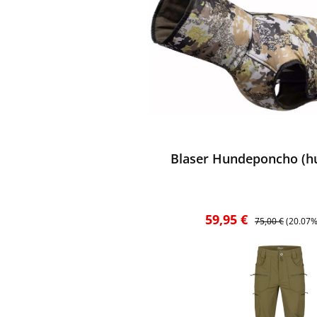
ewerten
Blaser Hundeponcho (h
Verkaufspreis:
Regulärer Preis:
59,95 €
75,00 €
(20.07%