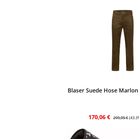
ktgalerie überspringen
ewerten
Blaser Suede Hose Marlon
Verkaufspreis:
Regulärer Preis
170,06 €
299,95 €
(43.3