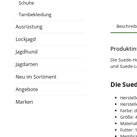
Schuhe
Tarnbekleidung
Ausrüstung
Beschrei
Lockjagd
Produktin
Jagdhund
Die Suede-Ho
Jagdarten
und Suede-Lo
Neu im Sortiment
Die Sue
Angebote
Herstell
Marken
Herstel
Farbe: 
Größe: 
Material
Futter: 
Membran