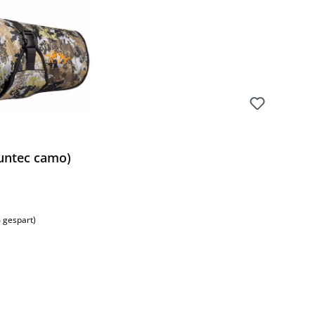
untec camo)
 gespart)