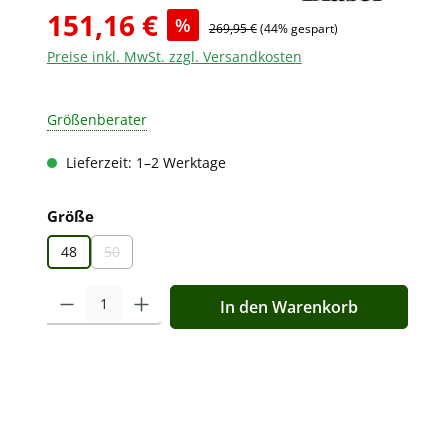
151,16 €
%
269,95 €
(44% gespart)
Preise inkl. MwSt. zzgl. Versandkosten
Größenberater
Lieferzeit: 1–2 Werktage
auswählen
Größe
48
50
(Diese Option ist zurzeit nicht verfügbar.)
Produkt Anzahl: Gib den gewünschten Wert ein oder benutz
In den Warenkorb