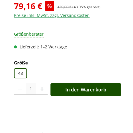
79,16 €
%
139,00 €
(43.05% gespart)
Preise inkl. MwSt. zzgl. Versandkosten
Größenberater
Lieferzeit: 1–2 Werktage
auswählen
Größe
48
Produkt Anzahl: Gib den gewünschten Wert ein oder benutz
In den Warenkorb