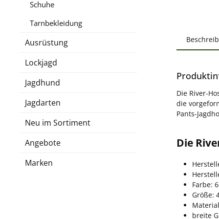
Schuhe
Tarnbekleidung
Beschrei
Ausrüstung
Lockjagd
Produktin
Jagdhund
Die River-Ho
Jagdarten
die vorgefor
Pants-Jagdho
Neu im Sortiment
Die Rive
Angebote
Marken
Herstell
Herstel
Farbe: 
Größe: 4
Material
breite 