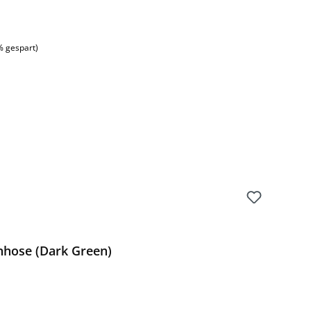
% gespart)
nhose (Dark Green)
Preis: