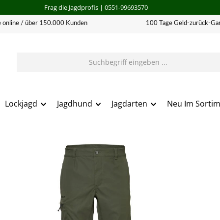
Frag die Jagdprofis
| 0551-99693570
 online / über 150.000 Kunden
100 Tage Geld-zurück-Gar
Lockjagd
Jagdhund
Jagdarten
Neu Im Sorti
erie überspringen