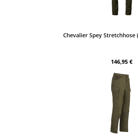
ewerten
Chevalier Spey Stretchhose
Regulärer 
146,95 €