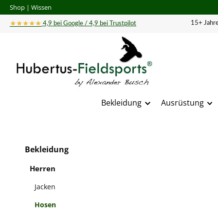
Shop
|
Wissen
 Hauptinhalt springen
Zur Suche springen
Zur Hauptnavigation springen
★★★★★
15+ Jahre
4,9 bei Google / 4,9 bei Trustpilot
Bekleidung
Ausrüstung
Bildergal
Bekleidung
Herren
Jacken
Hosen