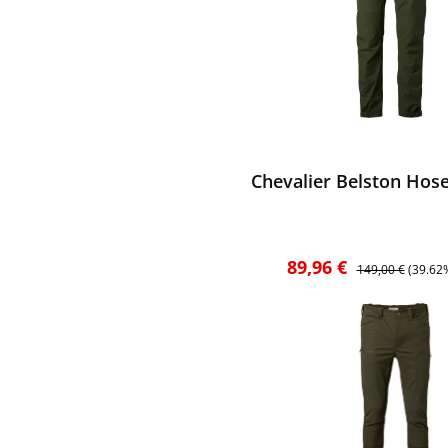
ewerten
Chevalier Belston Hos
Verkaufspreis:
Regulärer Preis:
89,96 €
149,00 €
(39.62