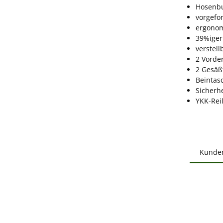
Hosenbu
vorgefo
ergonom
39%iger
verstel
2 Vorde
2 Gesäß
Beintas
Sicherh
YKK-Rei
Kunde
Produ