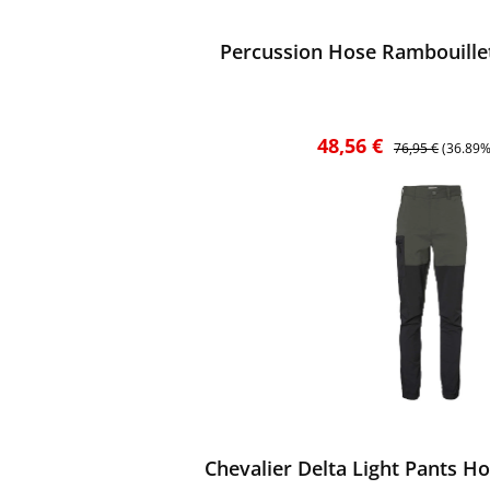
ewerten
Percussion Hose Rambouillet 
Verkaufspreis:
Regulärer Preis:
48,56 €
76,95 €
(36.89%
ewerten
Chevalier Delta Light Pants Ho