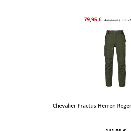
Verkaufspreis:
Regulärer Preis:
79,95 €
129,00 €
(38.02
ewerten
Chevalier Fractus Herren Rege
Regulärer 
141,95 €