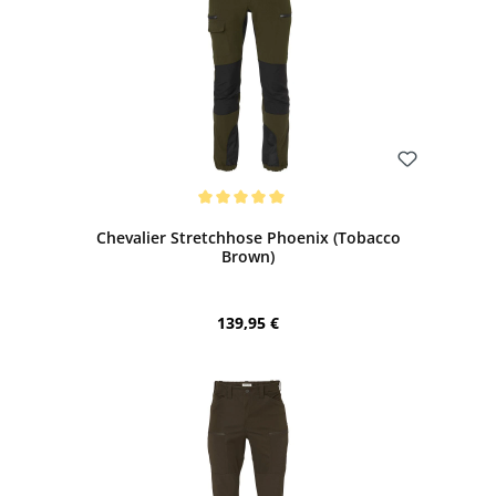
Bewerten
Durchschnittliche Bewertung von 5 von 5 Sternen
Chevalier Stretchhose Phoenix (Tobacco
Brown)
Regulärer Preis:
139,95 €