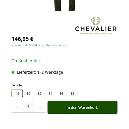
146,95 €
Preise inkl. MwSt. zzgl. Versandkosten
Größenberater
Lieferzeit: 1–2 Werktage
auswählen
Größe
48
50
52
54
56
58
Produkt Anzahl: Gib den gewünschten Wert ein oder benutze die Schaltfläche
In den Warenkorb