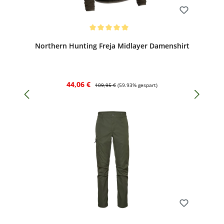
Bewerten
Durchschnittliche Bewertung von 5 von 5 Sternen
Northern Hunting Freja Midlayer Damenshirt
Verkaufspreis:
Regulärer Preis:
44,06 €
109,95 €
(59.93% gespart)
Bewerten