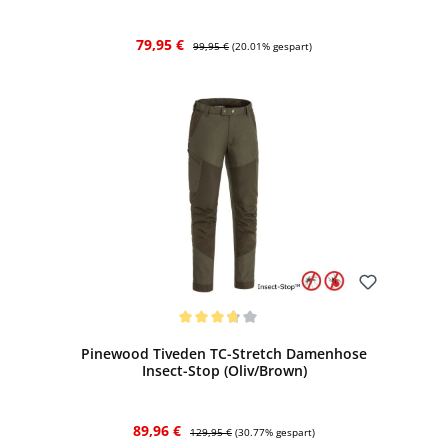
Verkaufspreis:
Regulärer Preis:
79,95 €
99,95 €
(20.01% gespart)
Bewerten
Durchschnittliche Bewertung von 3.75 von 5 Sternen
Pinewood Tiveden TC-Stretch Damenhose
Insect-Stop (Oliv/Brown)
Verkaufspreis:
Regulärer Preis:
89,96 €
129,95 €
(30.77% gespart)