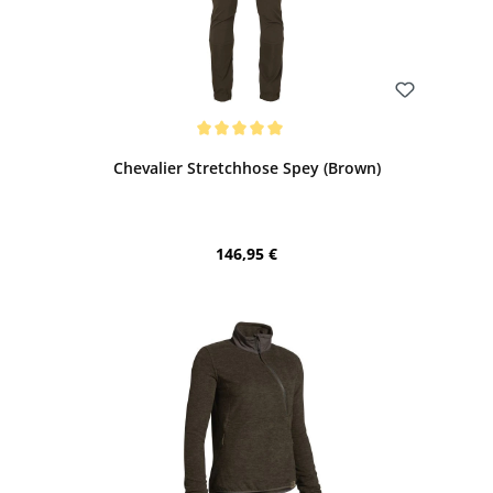
Bewerten
Durchschnittliche Bewertung von 5 von 5 Sternen
Chevalier Stretchhose Spey (Brown)
Regulärer Preis:
146,95 €