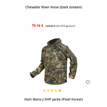
Chevalier River Hose (Dark Greeen)
Verkaufspreis:
Regulärer Preis:
79,16 €
139,00 €
(43.05% gespart)
Bewerten
Durchschnittliche Bewertung von 4.25 von 5 Sternen
Hart Ibero-J XHP Jacke (Pixel Forest)