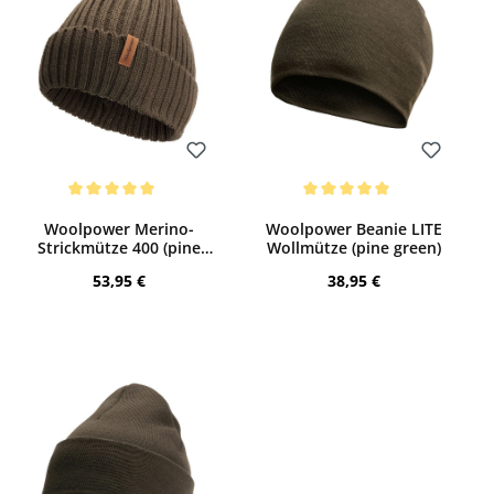
Bewerten
Bewerten
Durchschnittliche Bewertung von 5 von 5 Sternen
Durchschnittliche Bewertung von 5 von 
Woolpower Merino-
Woolpower Beanie LITE
Strickmütze 400 (pine
Wollmütze (pine green)
green)
Regulärer Preis:
Regulärer Preis:
53,95 €
38,95 €