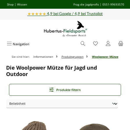
Shop
|
Wissen
Frag die Jagdprofis
| 0551-99693570
Zum Hauptinhalt springen
★★★★★
4,9 bei Google / 4,9 bei Trustpilot
Navigation
Sie sind hier:
Informationen
Produktgruppen
Woolpower Mütze
Die Woolpower Mütze für Jagd und
Outdoor
Produkte filtern