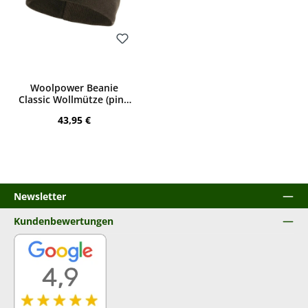
Bewerten
Woolpower Beanie
Classic Wollmütze (pine
green)
Regulärer Preis:
43,95 €
Newsletter
Kundenbewertungen