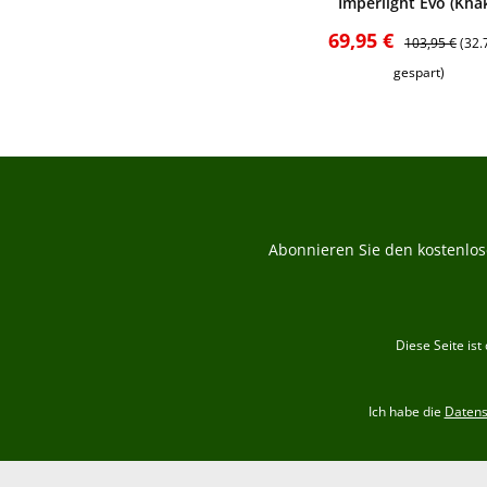
Imperlight Evo (Khak
Verkaufspreis:
Regulärer Pre
69,95 €
103,95 €
(32
gespart)
Abonnieren Sie den kostenlos
Diese Seite is
Ich habe die
Daten