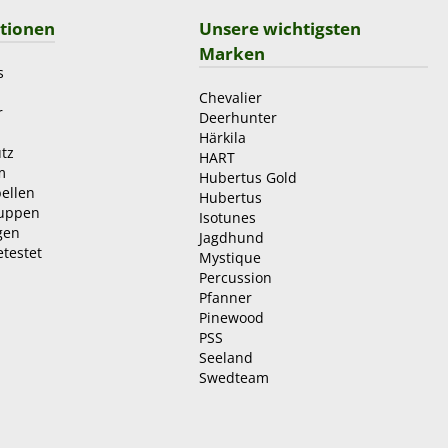
tionen
Unsere wichtigsten
Marken
s
Chevalier
r
Deerhunter
Härkila
tz
HART
m
Hubertus Gold
ellen
Hubertus
ruppen
Isotunes
gen
Jagdhund
etestet
Mystique
Percussion
Pfanner
Pinewood
PSS
Seeland
Swedteam