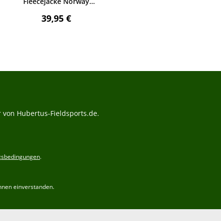
Fleecejacke Norway
(orange)
:
Regulärer Preis:
39,95 €
 von Hubertus-Fieldsports.de.
gsbedingungen
.
hnen einverstanden.