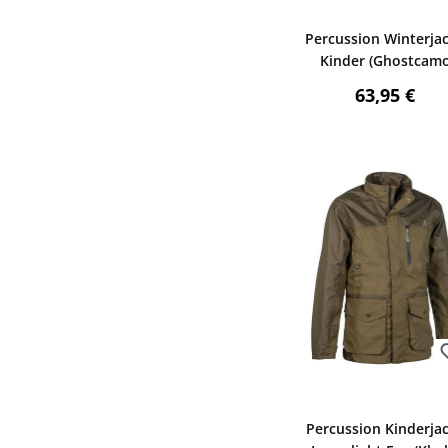
Bewerten
Percussion Winterja
Kinder (Ghostcam
Blaze)
Regulärer P
63,95 €
Bewerten
Percussion Kinderja