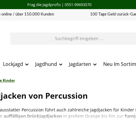
Frag die Jagdprofis
| 0551-99693570
 online / über 150.000 Kunden
100 Tage Geld-zurück-Gar
Lockjagd
Jagdhund
Jagdarten
Neu Im Sorti
e Kinder
djacken von Percussion
ausstatter Percussion führt auch zahlreiche Jagdjacken für Kinder
em
auffälligen Drückjagdjacken
in grellem Orange bis hin zur
Tarn
rianten erhältlich. Die
Funktionalität
steht den Jacken für Erwachs