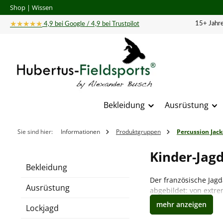
Shop
|
Wissen
 Hauptinhalt springen
Zur Suche springen
Zur Hauptnavigation springen
★★★★★
15+ Jahre
4,9 bei Google / 4,9 bei Trustpilot
Bekleidung
Ausrüstung
Sie sind hier:
Informationen
Produktgruppen
Percussion Jack
Kinder-Jag
Bekleidung
Der französische Jagd
Ausrüstung
abgebildet: von extr
unterschiedlichste Va
Lockjagd