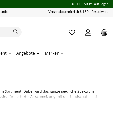
40.000+ Artikel auf Lager
antie
Versandkostenfrei ab € 150,- Bestellwert
ment
Angebote
Marken
 im Sortiment. Dabei wird das ganze jagdliche Spektrum
jacke
für perfekte Verschmelzung mit der Landschaft sind
ene dabei in nichts nach.