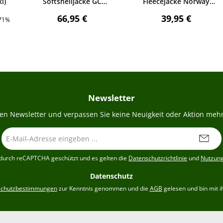
i)
Softshelljacke GC
Fleecejacke Norway
(ghostcamo blaze)
Wildschweinstick (grün)
is:
Regulärer Preis:
Regulärer Preis
66,95 €
39,95 €
.71%
Newsletter
en Newsletter und verpassen Sie keine Neuigkeit oder Aktion mehr
E-
Mail-
Adresse
t durch reCAPTCHA geschützt und es gelten die
Datenschutzrichtlinie
und
Nutzun
*
Datenschutz
schutzbestimmungen
zur Kenntnis genommen und die
AGB
gelesen und bin mit i