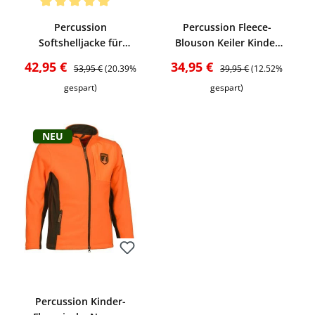
Bewerten
Bewerten
Durchschnittliche Bewertung von 5 von 5 Sternen
Percussion
Percussion Fleece-
Softshelljacke für
Blouson Keiler Kinder
Kinder (khaki)
(Khaki)
Verkaufspreis:
Regulärer Preis:
Verkaufspreis:
Regulärer Preis:
42,95 €
34,95 €
53,95 €
(20.39%
39,95 €
(12.52%
gespart)
gespart)
Neu
Bewerten
Percussion Kinder-