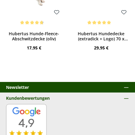
Bewerten
Bewerten
Durchschnittliche Bewertung von 4.75 von 5 Sternen
Durchschnittliche Bewertung von 5 von
Hubertus Hunde-Fleece-
Hubertus Hundedecke
Abschwitzdecke (oliv)
(extradick + Logo) 70 x
100 cm
Regulärer Preis:
Regulärer Preis:
17,95 €
29,95 €
Newsletter
Kundenbewertungen