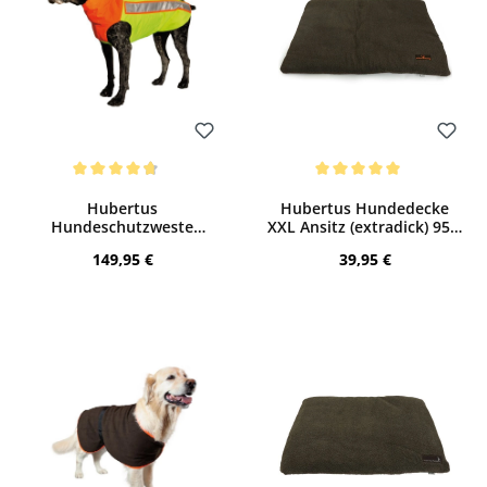
Bewerten
Bewerten
Durchschnittliche Bewertung von 4.82 von 5 Sternen
Durchschnittliche Bewertung von 5 von
Hubertus
Hubertus Hundedecke
Hundeschutzweste
XXL Ansitz (extradick) 95 x
(gelb/orange)
140 cm
Regulärer Preis:
Regulärer Preis:
149,95 €
39,95 €