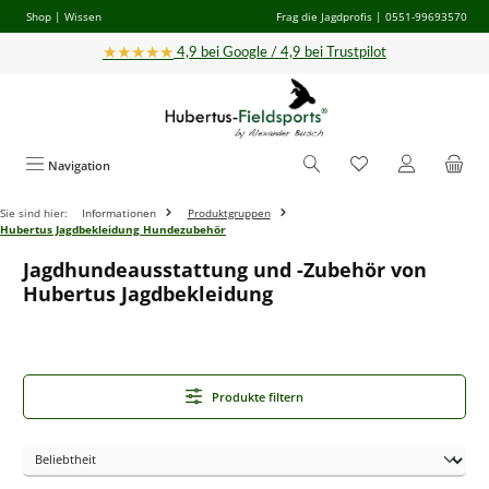
Shop
|
Wissen
Frag die Jagdprofis
| 0551-99693570
Zum Hauptinhalt springen
★★★★★
4,9 bei Google / 4,9 bei Trustpilot
Navigation
Sie sind hier:
Informationen
Produktgruppen
Hubertus Jagdbekleidung Hundezubehör
Jagdhundeausstattung und -Zubehör von
Hubertus Jagdbekleidung
Produkte filtern