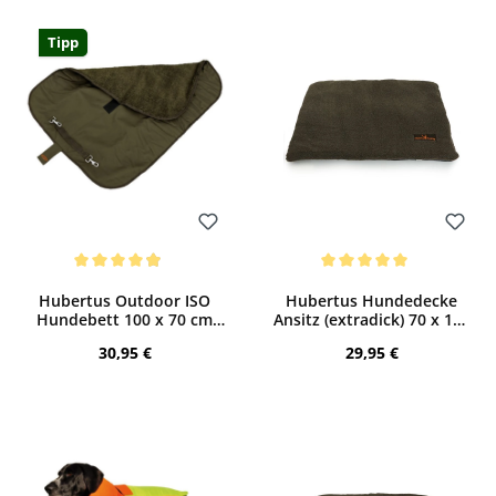
Tipp
Bewerten
Bewerten
Durchschnittliche Bewertung von 4.9 von 5 Sternen
Durchschnittliche Bewertung von 5 von
Hubertus Outdoor ISO
Hubertus Hundedecke
Hundebett 100 x 70 cm
Ansitz (extradick) 70 x 100
(oliv)
cm
Regulärer Preis:
Regulärer Preis:
30,95 €
29,95 €