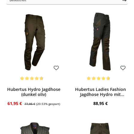
und den
Ansitz
.
Stretch-Einsätze
an den richtigen Stellen steigern die
Bewegungsfreihei
t
und den optimierten Sitz der Hosen der Hydro-Linie.
Bewerten
Bewerten
Durchschnittliche Bewertung von 4.8 von 5 Sternen
Durchschnittliche Bewertung von 4.67 
Hubertus Hydro Jagdhose
Hubertus Ladies Fashion
(dunkel oliv)
Jagdhose Hydro mit
Stretch (dunkeloliv)
Verkaufspreis:
Regulärer Preis:
Regulärer Preis:
61,95 €
88,95 €
77,95 €
(20.53% gespart)