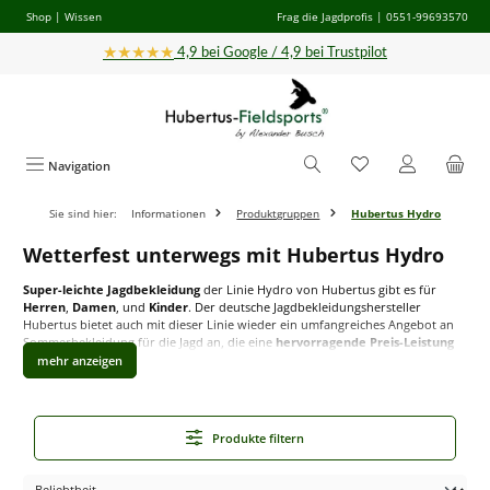
Shop
|
Wissen
Frag die Jagdprofis
| 0551-99693570
Zum Hauptinhalt springen
★★★★★
4,9 bei Google / 4,9 bei Trustpilot
Navigation
Sie sind hier:
Informationen
Produktgruppen
Hubertus Hydro
Wetterfest unterwegs mit Hubertus Hydro
Super-leichte Jagdbekleidung
der Linie Hydro von Hubertus gibt es für
Herren
,
Damen
, und
Kinder
. Der deutsche Jagdbekleidungshersteller
Hubertus bietet auch mit dieser Linie wieder ein umfangreiches Angebot an
Sommerbekleidung für die Jagd an, die eine
hervorragende Preis-Leistung
vorweist. Eine Besonderheit der Hydro-Jagdbekleidung ist die
wasserabweisende Oberfläche
, die Tau und leichten Regen abperlen lässt.
Das
atmungaktive, leichte
Baumwoll-Mischgewebe
ist
extrem leicht
und
Produkte filtern
trotzdem
sehr robust
und bietet sich somit bei besonders
heißen
Temperaturen
an. Durch die Beschaffenheit des Obermaterials ist die
Bekleidung zudem
geräuscharm
und eignet sich somit perfekt für die
Pirsch