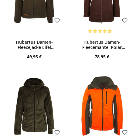
Bewerten
Bewerten
Durchschnittliche Bewertung von 4.9 v
Hubertus Damen-
Hubertus Damen-
Fleecejacke Eifel
Fleecemantel Polar
(jagdgrün)
(braun/beige)
Regulärer Preis:
Regulärer Preis:
49,95 €
78,95 €