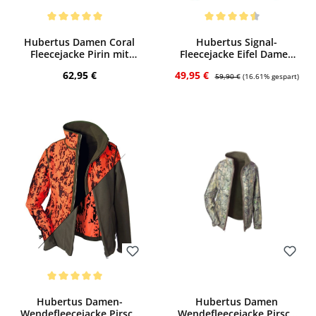
Bewerten
Bewerten
Durchschnittliche Bewertung von 5 von 5 Sternen
Durchschnittliche Bewertung von 4.4 v
Hubertus Damen Coral
Hubertus Signal-
Fleecejacke Pirin mit
Fleecejacke Eifel Damen
Kapuze (dkl.-oliv)
(orange)
Regulärer Preis:
Verkaufspreis:
Regulärer Preis:
62,95 €
49,95 €
59,90 €
(16.61% gespart)
Bewerten
Bewerten
Durchschnittliche Bewertung von 5 von 5 Sternen
Hubertus Damen-
Hubertus Damen
Wendefleecejacke Pirsch
Wendefleecejacke Pirsch