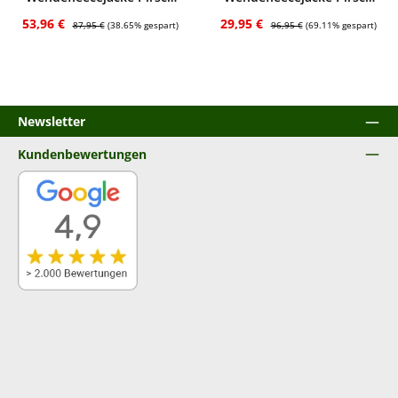
(oliv/orange)
(grün /camo)
Verkaufspreis:
Regulärer Preis:
Verkaufspreis:
Regulärer Preis:
53,96 €
29,95 €
87,95 €
(38.65% gespart)
96,95 €
(69.11% gespart)
Newsletter
Kundenbewertungen