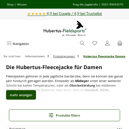
Shop
|
Wissen
Frag die Jagdprofis
| 0551-99693570
Zum Hauptinhalt springen
★★★★★
4,9 bei Google / 4,9 bei Trustpilot
Navigation
Sie sind hier:
Informationen
Produktgruppen
Hubertus Fleecejacke Damen
Die Hubertus-Fleecejacke für Damen
Fleecejacken gehören in jede jagdliche Garderobe, denn sie können das ganze
Jahr hindurch getragen werden. Entweder als
Midlayer
unter einer weiteren
Schicht bei kalten Temperaturen, oder als
Oberbekleidung
bei milderem
Wetter. Der Vorteil des Materials liegt darin, dass es
elastisch, leicht,
atmungsaktiv, thermoisolierend und schnelltrocknend
ist. Auch leichter
Nieselregen stellt kein Problem dar. Somit ist die perfekte Fleecejacke ein
absoluter Allrounder
unter den Jagdjacken.
Produkte filtern
Das breite Angebot von Hubertus an Fleecejacken für
Jägerinnen
Von der
Basis-Fleecejacke
in jagdlichem Grün, die sich auch für