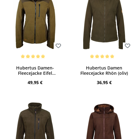
Bewerten
Bewerten
Durchschnittliche Bewertung von 5 von 5 Sternen
Durchschnittliche Bewertung von 5 von
Hubertus Damen-
Hubertus Damen
Fleecejacke Eifel
Fleecejacke Rhön (oliv)
(oliv/braun)
Regulärer Preis:
Regulärer Preis:
49,95 €
36,95 €