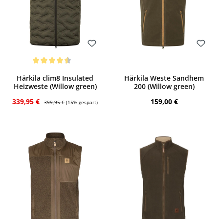
Bewerten
Bewerten
Durchschnittliche Bewertung von 4.5 von 5 Sternen
Härkila clim8 Insulated
Härkila Weste Sandhem
Heizweste (Willow green)
200 (Willow green)
Verkaufspreis:
Regulärer Preis:
Regulärer Preis:
339,95 €
159,00 €
399,95 €
(15% gespart)