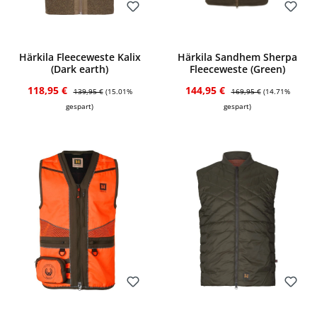
Bewerten
Bewerten
Härkila Fleeceweste Kalix
Härkila Sandhem Sherpa
(Dark earth)
Fleeceweste (Green)
Verkaufspreis:
Regulärer Preis:
Verkaufspreis:
Regulärer Preis:
118,95 €
144,95 €
139,95 €
(15.01%
169,95 €
(14.71%
gespart)
gespart)
Bewerten
Bewerten