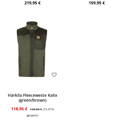
Regulärer Preis:
Regulärer Preis:
219,95 €
159,95 €
Bewerten
Härkila Fleeceweste Kalix
(green/brown)
Verkaufspreis:
Regulärer Preis:
118,95 €
139,95 €
(15.01%
gespart)