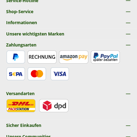
Service-Hotline
Shop-Service
Informationen
Unsere wichtigsten Marken
Zahlungsarten
PayPal
Rechnung
Amazon Pay
Später Bezahlen
SEPA Lastschrift
Kredit- oder Debitkarte
Versandarten
DHL
DPD
Sicher Einkaufen
Unsere Communities