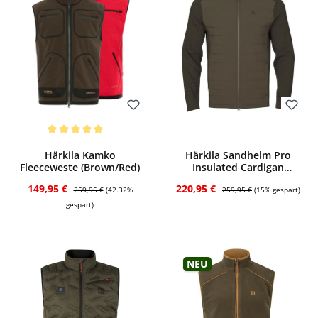
Bewerten
Bewerten
Durchschnittliche Bewertung von 5 von 5 Sternen
Härkila Kamko
Härkila Sandhelm Pro
Fleeceweste (Brown/Red)
Insulated Cardigan
(Willow green)
Verkaufspreis:
Regulärer Preis:
Verkaufspreis:
Regulärer Preis:
149,95 €
220,95 €
259,95 €
(42.32%
259,95 €
(15% gespart)
gespart)
Neu