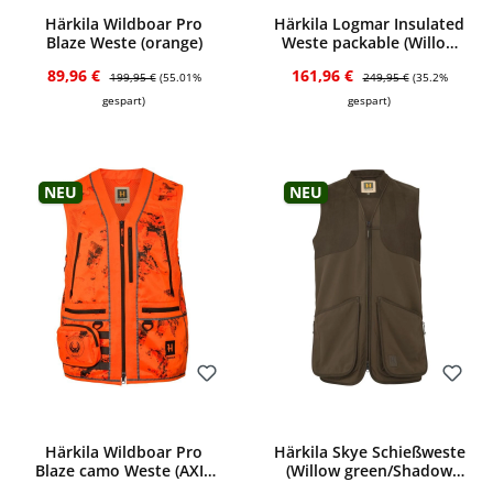
Härkila Wildboar Pro
Härkila Logmar Insulated
Blaze Weste (orange)
Weste packable (Willow
green)
Verkaufspreis:
Regulärer Preis:
Verkaufspreis:
Regulärer Preis:
89,96 €
161,96 €
199,95 €
(55.01%
249,95 €
(35.2%
gespart)
gespart)
Neu
Neu
Bewerten
Bewerten
Härkila Wildboar Pro
Härkila Skye Schießweste
Blaze camo Weste (AXIS
(Willow green/Shadow
MSP CE orange)
brown)