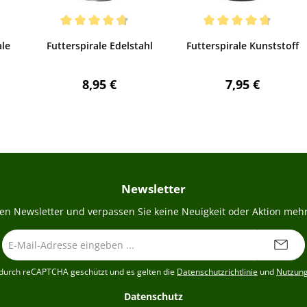
Bewerten
Bewerten
wertung von 5 von 5 Sternen
Durchschnittliche Bewertung von 4.8 von 5 Sternen
Durchschnittliche Bewertu
ale
Futterspirale Edelstahl
Futterspirale Kunststoff
Preis:
Regulärer Preis:
Regulärer Prei
8,95 €
7,95 €
Newsletter
en Newsletter und verpassen Sie keine Neuigkeit oder Aktion mehr
E-
Mail-
Adresse
t durch reCAPTCHA geschützt und es gelten die
Datenschutzrichtlinie
und
Nutzun
*
Datenschutz