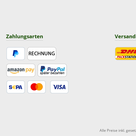
Zahlungsarten
Versand
PayPal
Rechnung
DHL
Amazon Pay
Später Bezahlen
SEPA Lastschrift
Kredit- oder Debitkarte
Alle Preise inkl. gese