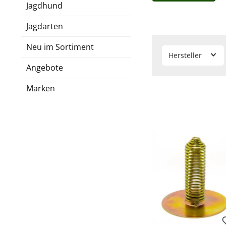
geschraubt und befül
Jagdhund
angebracht werden od
Jagdarten
Neu im Sortiment
Hersteller
Angebote
Marken