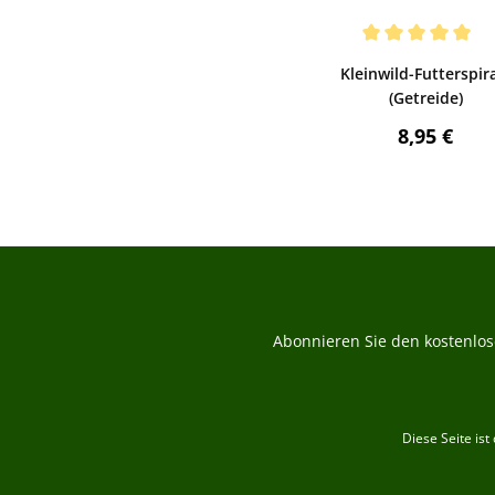
Bewerten
Durchschnittliche Be
Kleinwild-Futterspir
(Getreide)
Regulärer 
8,95 €
Abonnieren Sie den kostenlos
Diese Seite is