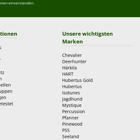
hnen einverstanden.
tionen
Unsere wichtigsten
Marken
s
Chevalier
r
Deerhunter
Härkila
tz
HART
m
Hubertus Gold
ellen
Hubertus
ruppen
Isotunes
gen
Jagdhund
etestet
Mystique
Percussion
Pfanner
Pinewood
PSS
Seeland