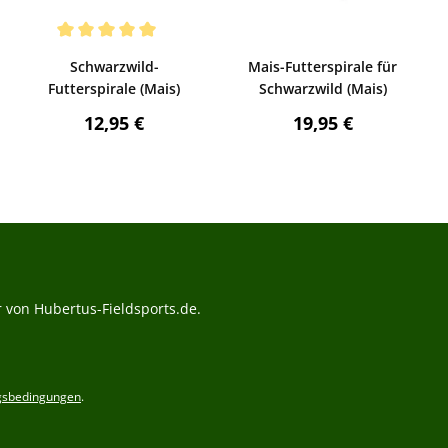
Bewerten
Bewerten
ng von 4.67 von 5 Sternen
Durchschnittliche Bewertung von 5 von 5 Sternen
Schwarzwild-
Mais-Futterspirale für
Futterspirale (Mais)
Schwarzwild (Mais)
s:
Regulärer Preis:
Regulärer Preis:
12,95 €
19,95 €
 von Hubertus-Fieldsports.de.
gsbedingungen
.