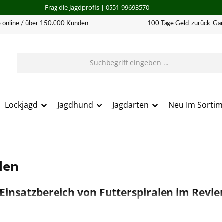
Frag die Jagdprofis
| 0551-99693570
 online / über 150.000 Kunden
100 Tage Geld-zurück-Gar
Lockjagd
Jagdhund
Jagdarten
Neu Im Sorti
len
Einsatzbereich von Futterspiralen im Revie
s in verschiedenen Gewindearten: fein für Getreide und grob für 