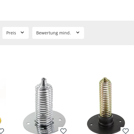
len sich dadurch automatisch so lang, wie Nachschub im Behälter 
er an eigene Gefäße, denn viele haben vorgebohrte Basisplatten.
Preis
Bewertung mind.