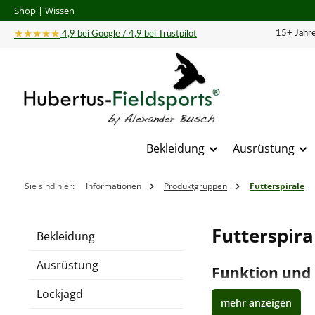
Shop
|
Wissen
 Hauptinhalt springen
Zur Suche springen
Zur Hauptnavigation springen
★★★★★
15+ Jahre
4,9 bei Google / 4,9 bei Trustpilot
Bekleidung
Ausrüstung
Sie sind hier:
Informationen
Produktgruppen
Futterspirale
Futterspira
Bekleidung
Ausrüstung
Funktion und 
Lockjagd
Futterspiralen gibt e