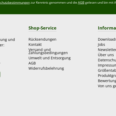
schutzbestimmungen
zur Kenntnis genommen und die
AGB
gelesen und bin mit i
Shop-Service
Informa
Rücksendungen
Download
zung und
Kontakt
Jobs
er:
Versand und
Newslette
Zahlungsbedingungen
Über uns
Umwelt und Entsorgung
Datenschu
AGB
r
Impressu
Widerrufsbelehrung
Größentab
Produktg
Bewertun
Von uns g