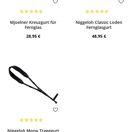
Bewerten
Bewerten
Durchschnittliche Bewertung von 5 von 5 Sternen
Durchschnittliche Bewertung von 5 von
Mjoelner Kreuzgurt für
Niggeloh Classic Loden
Fernglas
Fernglasgurt
Regulärer Preis:
Regulärer Preis:
28,95 €
48,95 €
Bewerten
Durchschnittliche Bewertung von 5 von 5 Sternen
Niggeloh Mono Tragegurt