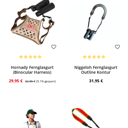
Bewerten
Bewerten
Durchschnittliche Bewertung von 5 von 5 Sternen
Durchschnittliche Bewertung von 5 von
Hornady Fernglasgurt
Niggeloh Fernglasgurt
(Binocular Harness)
Outline Kontur
Verkaufspreis:
Regulärer Preis:
Regulärer Preis:
29,95 €
31,95 €
32,95 €
(9.1% gespart)