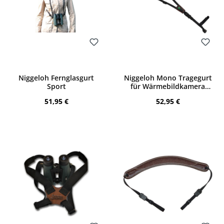
Bewerten
Bewerten
Niggeloh Fernglasgurt
Niggeloh Mono Tragegurt
Sport
für Wärmebildkamera
(orange)
Regulärer Preis:
Regulärer Preis:
51,95 €
52,95 €