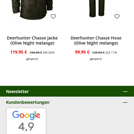
Bewerten
Bewerten
Deerhunter Chasse Jacke
Deerhunter Chasse Hose
(Olive Night melange)
(Olive Night melange)
Verkaufspreis:
Regulärer Preis:
Verkaufspreis:
Regulärer Preis:
119,95 €
99,95 €
199,99 €
(40.02%
129,99 €
(23.11%
gespart)
gespart)
Newsletter
Kundenbewertungen