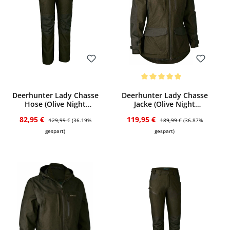
Bewerten
Bewerten
Durchschnittliche Bewertung von 5 von 
Deerhunter Lady Chasse
Deerhunter Lady Chasse
Hose (Olive Night
Jacke (Olive Night
melange)
melange)
Verkaufspreis:
Regulärer Preis:
Verkaufspreis:
Regulärer Preis:
82,95 €
119,95 €
129,99 €
(36.19%
189,99 €
(36.87%
gespart)
gespart)