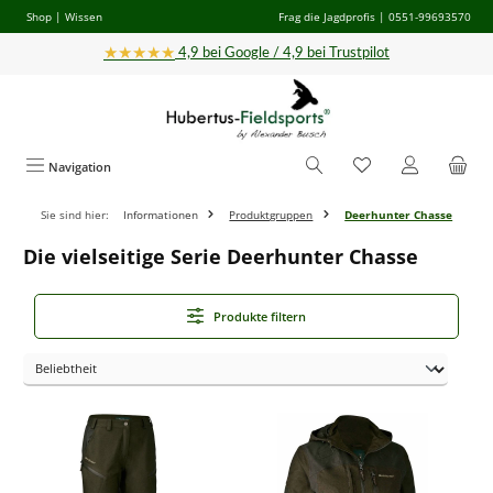
Shop
|
Wissen
Frag die Jagdprofis
| 0551-99693570
Zum Hauptinhalt springen
★★★★★
4,9 bei Google / 4,9 bei Trustpilot
Navigation
Sie sind hier:
Informationen
Produktgruppen
Deerhunter Chasse
Die vielseitige Serie Deerhunter Chasse
Produkte filtern