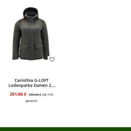
Bewerten
Carinthia G-LOFT
Lodenparka Damen 2.0
(grün)
Verkaufspreis:
Regulärer Preis:
251,06 €
599,90 €
(58.15%
gespart)