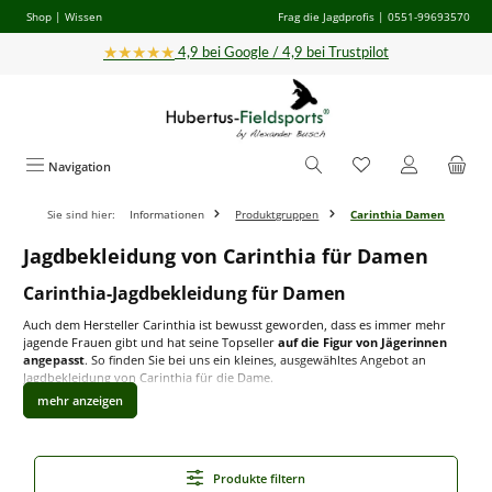
Shop
|
Wissen
Frag die Jagdprofis
| 0551-99693570
Zum Hauptinhalt springen
★★★★★
4,9 bei Google / 4,9 bei Trustpilot
Navigation
Sie sind hier:
Informationen
Produktgruppen
Carinthia Damen
Jagdbekleidung von Carinthia für Damen
Carinthia-Jagdbekleidung für Damen
Auch dem Hersteller Carinthia ist bewusst geworden, dass es immer mehr
jagende Frauen gibt und hat seine Topseller
auf die Figur von Jägerinnen
angepasst
. So finden Sie bei uns ein kleines, ausgewähltes Angebot an
Jagdbekleidung von Carinthia für die Dame.
Wie gewohnt ist die Oberbekleidung aus hochwertigem
Südtiroler
Strichloden
gearbeitet. Loden ist ein
natürliches, strapazierfähiges
Material aus Wolle
und hat damit die Eigenschaften
warm,
thermoisolierend
und
atmungsaktiv
zu sein. Ein Kunstfaseranteil sorgt für
Produkte filtern