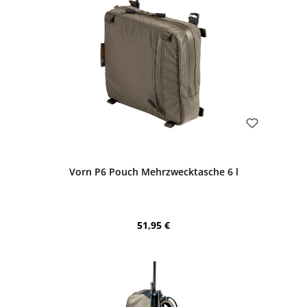
Bewerten
Vorn P6 Pouch Mehrzwecktasche 6 l
Regulärer Preis:
51,95 €