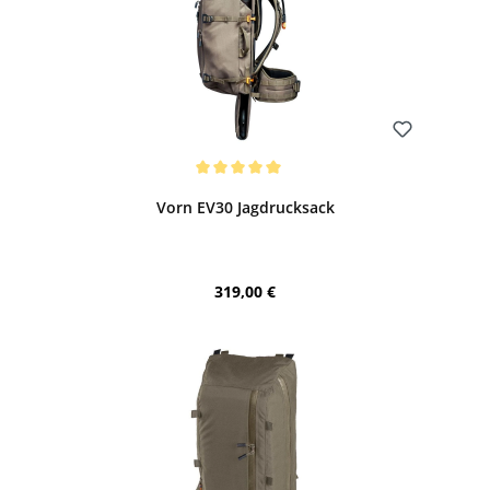
Bewerten
Durchschnittliche Bewertung von 5 von 5 Sternen
Vorn EV30 Jagdrucksack
Regulärer Preis:
319,00 €