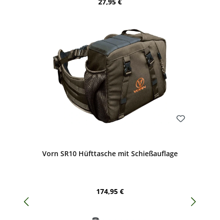
Regulärer Preis:
27,95 €
Bewerten
Vorn SR10 Hüfttasche mit Schießauflage
Regulärer Preis:
174,95 €