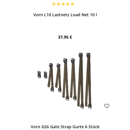
Bewerten
Durchschnittliche Bewertung von 5 von 5 Sternen
Vorn L10 Lastnetz Load Net 10 l
Regulärer Preis:
37,95 €
Bewerten
Vorn GS6 Gate Strap Gurte 6 Stück