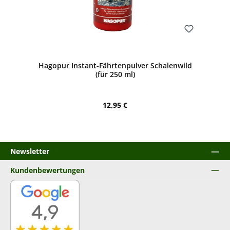
Bewerten
Hagopur Instant-Fährtenpulver Schalenwild
(für 250 ml)
Regulärer Preis:
12,95 €
Newsletter
Kundenbewertungen