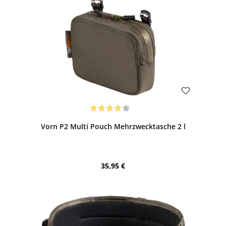
Bewerten
Durchschnittliche Bewertung von 4 von 5 Sternen
Vorn P2 Multi Pouch Mehrzwecktasche 2 l
Regulärer Preis:
35,95 €