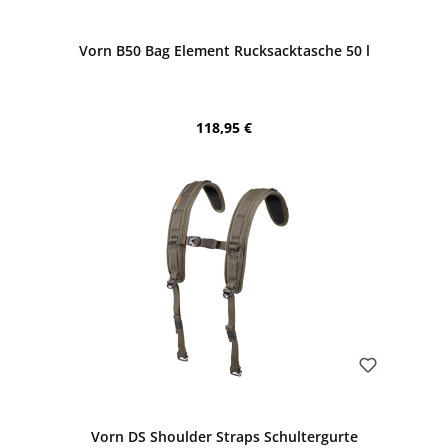
Bewerten
Vorn B50 Bag Element Rucksacktasche 50 l
Regulärer Preis:
118,95 €
Bewerten
Vorn DS Shoulder Straps Schultergurte