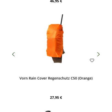
Regulärer Preis:
46,95 €
Bewerten
Vorn Rain Cover Regenschutz C50 (Orange)
Regulärer Preis:
27,95 €