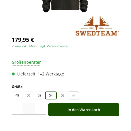
179,95 €
Preise inkl. MwSt. zzgl. Versandkosten
Größenberater
Lieferzeit: 1–2 Werktage
auswählen
Größe
48
50
52
54
56
58
(Diese Option ist zurzeit nicht verfügbar.)
Produkt Anzahl: Gib den gewünschten Wert ein oder benutze die Schaltfläche
In den Warenkorb