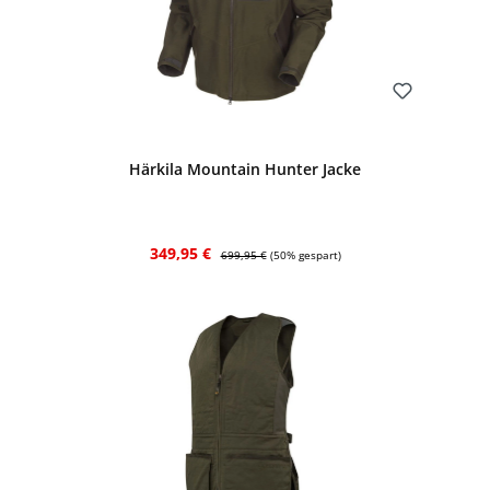
Bewerten
Härkila Mountain Hunter Jacke
Verkaufspreis:
Regulärer Preis:
349,95 €
699,95 €
(50% gespart)