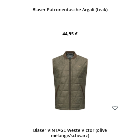
Blaser Patronentasche Argali (teak)
Regulärer Preis:
44,95 €
Bewerten
Blaser VINTAGE Weste Victor (olive
mélange/schwarz)