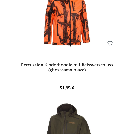
Bewerten
Percussion Kinderhoodie mit Reissverschluss
(ghostcamo blaze)
Regulärer Preis:
51,95 €