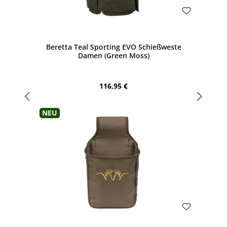
Bewerten
Beretta Teal Sporting EVO Schießweste
Damen (Green Moss)
Regulärer Preis:
116,95 €
Neu
Bewerten