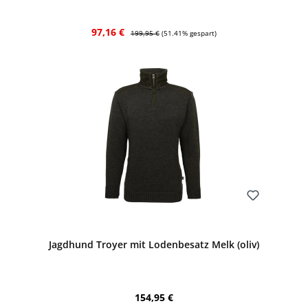
Verkaufspreis:
Regulärer Preis:
97,16 €
199,95 €
(51.41% gespart)
Bewerten
Jagdhund Troyer mit Lodenbesatz Melk (oliv)
Regulärer Preis:
154,95 €