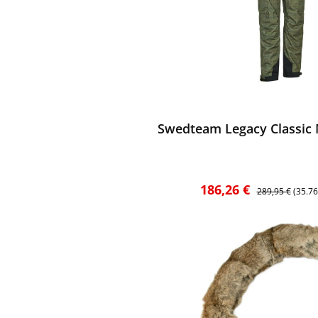
ewerten
Swedteam Legacy Classic 
Verkaufspreis:
Regulärer Preis
186,26 €
289,95 €
(35.7