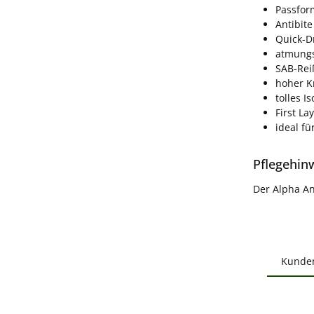
Passform
Antibite
Quick-D
atmungs
SAB-Rei
hoher K
tolles I
First La
ideal fü
Pflegehin
Der Alpha An
Kunde
Produ