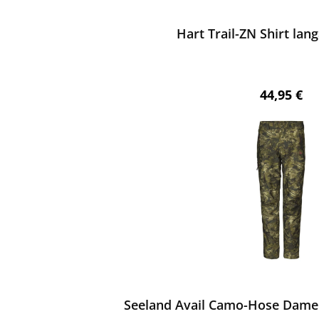
ewerten
Hart Trail-ZN Shirt lan
Regulärer 
44,95 €
ewerten
Seeland Avail Camo-Hose Damen