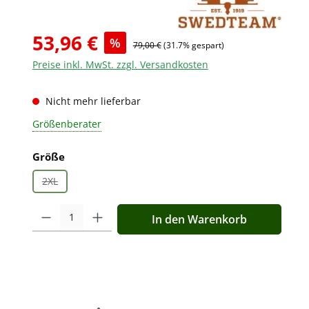
53,96 €
%
79,00 €
(31.7% gespart)
Preise inkl. MwSt. zzgl. Versandkosten
Nicht mehr lieferbar
Größenberater
auswählen
Größe
2XL
(Diese Option ist zurzeit nicht verfügbar.)
Produkt Anzahl: Gib den gewünschten Wert ein oder benutz
In den Warenkorb