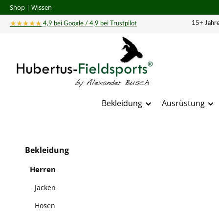
Shop
|
Wissen
 Hauptinhalt springen
Zur Suche springen
Zur Hauptnavigation springen
★★★★★
15+ Jahre
4,9 bei Google / 4,9 bei Trustpilot
Bekleidung
Ausrüstung
Bildergal
Bekleidung
Herren
Jacken
Hosen