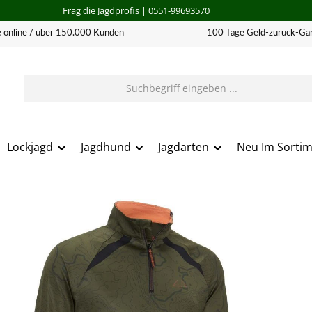
Frag die Jagdprofis
| 0551-99693570
 online / über 150.000 Kunden
100 Tage Geld-zurück-Gar
Lockjagd
Jagdhund
Jagdarten
Neu Im Sorti
erie überspringen