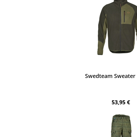
ewerten
Swedteam Sweater 
Regulärer 
53,95 €