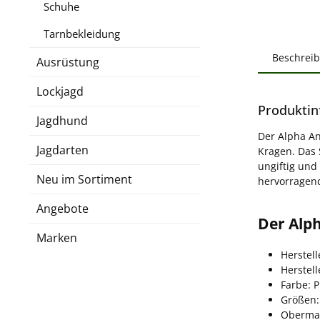
Schuhe
Tarnbekleidung
Beschrei
Ausrüstung
Lockjagd
Produktin
Jagdhund
Der Alpha An
Jagdarten
Kragen. Das 
ungiftig und
Neu im Sortiment
hervorragend 
Angebote
Der Alph
Marken
Herstel
Herstel
Farbe: 
Größen:
Obermat