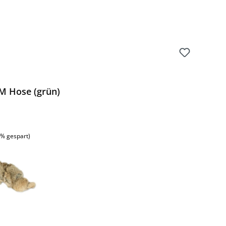
M Hose (grün)
:
6% gespart)