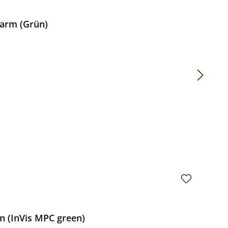
garm (Grün)
Preis:
 (InVis MPC green)