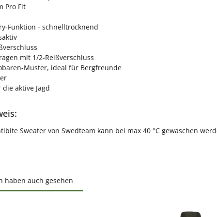
 Pro Fit
ry-Funktion - schnelltrocknend
aktiv
ßverschluss
ragen mit 1/2-Reißverschluss
sobaren-Muster, ideal für Bergfreunde
yer
r die aktive Jagd
weis:
tibite Sweater von Swedteam kann bei max 40 °C gewaschen werde
n haben auch gesehen
ktgalerie überspringen