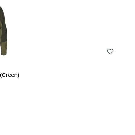
(Green)
Preis: