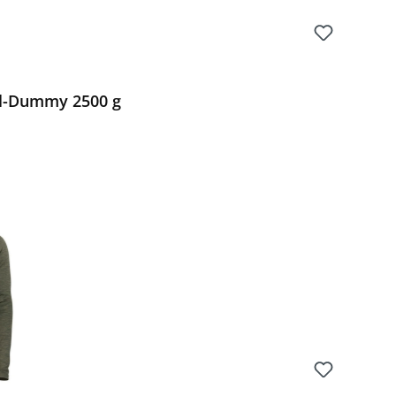
ell-Dummy 2500 g
Preis: