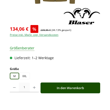
134,06 €
%
239,95 €
(44.13% gespart)
Preise inkl. MwSt. zzgl. Versandkosten
Größenberater
Lieferzeit: 1–2 Werktage
auswählen
Größe
M
XXL
Produkt Anzahl: Gib den gewünschten Wert ein oder benutze die Schaltfläche
In den Warenkorb