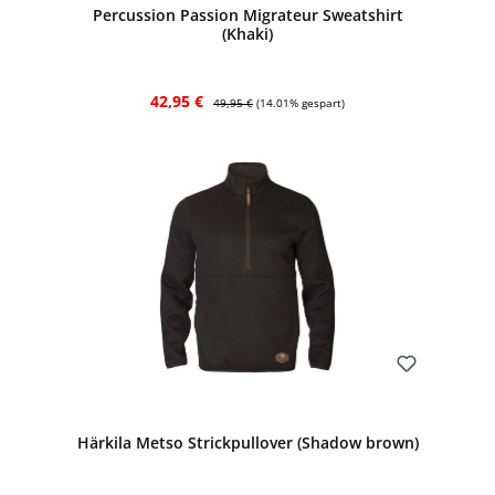
Percussion Passion Migrateur Sweatshirt
(Khaki)
Verkaufspreis:
Regulärer Preis:
42,95 €
49,95 €
(14.01% gespart)
Bewerten
Härkila Metso Strickpullover (Shadow brown)