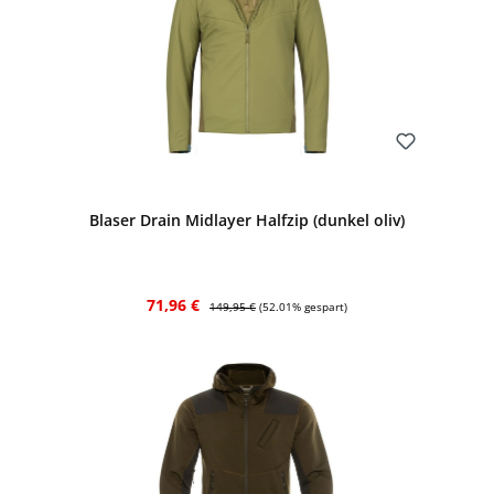
Bewerten
Blaser Drain Midlayer Halfzip (dunkel oliv)
Verkaufspreis:
Regulärer Preis:
71,96 €
149,95 €
(52.01% gespart)