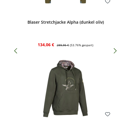
Bewerten
Blaser Stretchjacke Alpha (dunkel oliv)
Verkaufspreis:
Regulärer Preis:
134,06 €
289,95 €
(53.76% gespart)
Bewerten