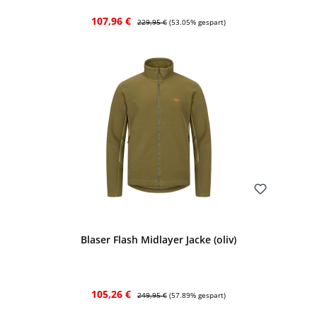
Verkaufspreis:
Regulärer Preis:
107,96 €
229,95 €
(53.05% gespart)
Bewerten
Blaser Flash Midlayer Jacke (oliv)
Verkaufspreis:
Regulärer Preis:
105,26 €
249,95 €
(57.89% gespart)