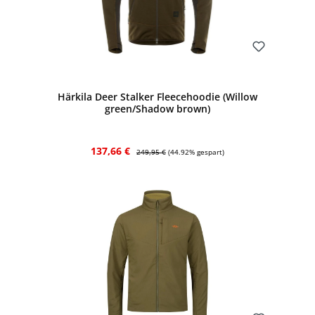
Bewerten
Härkila Deer Stalker Fleecehoodie (Willow
green/Shadow brown)
Verkaufspreis:
Regulärer Preis:
137,66 €
249,95 €
(44.92% gespart)