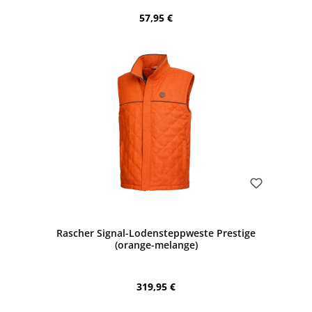
Regulärer Preis:
57,95 €
Bewerten
Rascher Signal-Lodensteppweste Prestige
(orange-melange)
Regulärer Preis:
319,95 €