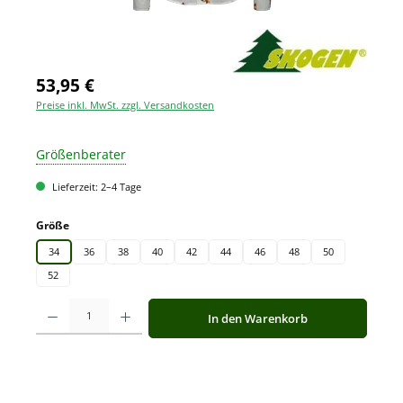
53,95 €
Preise inkl. MwSt. zzgl. Versandkosten
Größenberater
Lieferzeit: 2–4 Tage
auswählen
Größe
34
36
38
40
42
44
46
48
50
52
Produkt Anzahl: Gib den gewünschten Wert ein oder benutze die Schaltfläche
In den Warenkorb