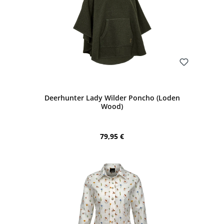
Bewerten
Deerhunter Lady Wilder Poncho (Loden
Wood)
Regulärer Preis:
79,95 €