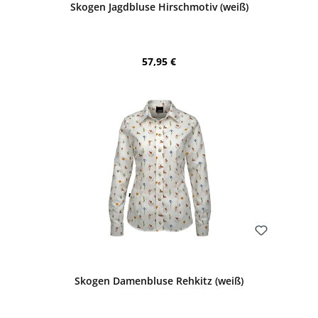
Skogen Jagdbluse Hirschmotiv (weiß)
Regulärer Preis:
57,95 €
Bewerten
Skogen Damenbluse Rehkitz (weiß)